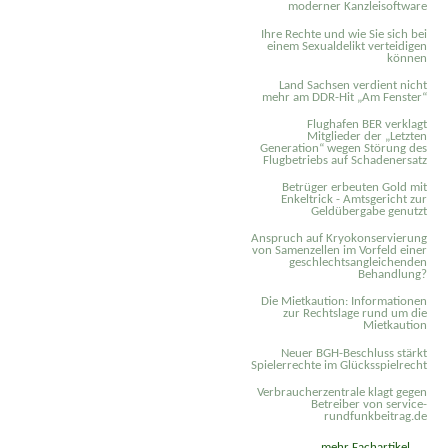
moderner Kanzleisoftware
Ihre Rechte und wie Sie sich bei
einem Sexual­delikt verteidigen
können
Land Sachsen verdient nicht
mehr am DDR-Hit „Am Fenster“
Flughafen BER verklagt
Mitglieder der „Letzten
Generation“ wegen Störung des
Flugbetriebs auf Schadenersatz
Betrüger erbeuten Gold mit
Enkeltrick - Amtsgericht zur
Geldübergabe genutzt
Anspruch auf Kryokonservierung
von Samenzellen im Vorfeld einer
geschlechtsangleichenden
Behandlung?
Die Mietkaution: Informationen
zur Rechtslage rund um die
Mietkaution
Neuer BGH-Beschluss stärkt
Spielerrechte im Glücksspielrecht
Verbraucherzentrale klagt gegen
Betreiber von service-
rundfunkbeitrag.de
mehr Fachartikel ...