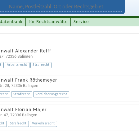
datenbank
für Rechtsanwälte
Service
anwalt Alexander Reiff
 27
,
72336
Balingen
t
Arbeitsrecht
Strafrecht
anwalt Frank Röthemeyer
tr. 28
,
72336
Balingen
recht
Strafrecht
Versicherungsrecht
anwalt Florian Majer
r. 47
,
72336
Balingen
cht
Strafrecht
Verkehrsrecht