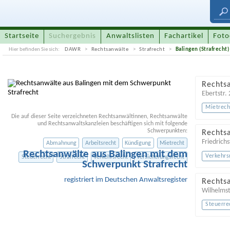
Startseite
Suchergebnis
Anwaltslisten
Fachartikel
Foto
Hier befinden Sie sich:
DAWR
Rechtsanwälte
Strafrecht
Balingen (Strafrecht)
Rechts
Ebertstr.
Mietrech
Die auf dieser Seite verzeichneten Rechtsanwältinnen, Rechtsanwälte
und Rechtsanwaltskanzleien beschäftigen sich mit folgende
Schwerpunkten:
Rechts
Friedrichs
Abmahnung
Arbeitsrecht
Kündigung
Mietrecht
Rechtsanwälte aus Balingen mit dem
Verkehrs
Steuerrecht
Strafrecht
Verkehrsrecht
Versicherungsrecht
Schwerpunkt Strafrecht
registriert im Deutschen Anwaltsregister
Rechts
Wilhelmst
Steuerre