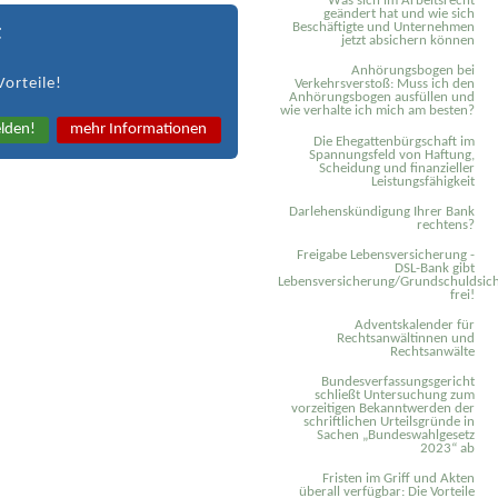
Was sich im Arbeitsrecht
geändert hat und wie sich
Beschäftigte und Unternehmen
t
jetzt absichern können
Anhörungsbogen bei
Vorteile!
Verkehrsverstoß: Muss ich den
Anhörungsbogen ausfüllen und
wie verhalte ich mich am besten?
lden!
mehr Informationen
Die Ehegattenbürgschaft im
Spannungsfeld von Haftung,
Scheidung und finanzieller
Leistungsfähigkeit
Darlehenskündigung Ihrer Bank
rechtens?
Freigabe Lebensversicherung -
DSL-Bank gibt
Lebensversicherung/Grundschuldsich
frei!
Adventskalender für
Rechtsanwältinnen und
Rechtsanwälte
Bundesverfassungsgericht
schließt Untersuchung zum
vorzeitigen Bekanntwerden der
schriftlichen Urteilsgründe in
Sachen „Bundeswahlgesetz
2023“ ab
Fristen im Griff und Akten
überall verfügbar: Die Vorteile