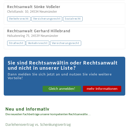
Rechtsanwalt Sönke Voßeler
Christianstr. 10
,
24534
Neumünster
Verkehrsrecht
Versicherungsrecht
Sozialrecht
Rechtsanwalt Gerhard Hillebrand
Holsatenring 75
,
24539
Neumünster
Strafrecht
Verkehrsrecht
Versicherungsrecht
Sie sind Rechtsanwältin oder Rechtsanwalt
und nicht in unserer Liste?
Dann melden Sie sich jetzt an und nutzen Sie viele weitere
Vorteile!
Gleich anmelden!
mehr Informationen
Neu und informativ
Die neuesten Fachbeiträge unserer kompetenten Rechtsanwälte ...
Darlehensvertrag vs. Schenkungsvertrag