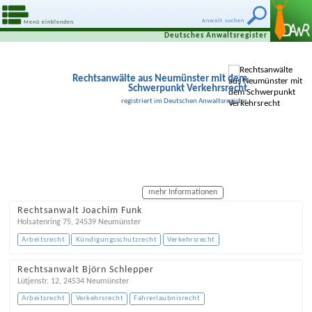
Anwalt suchen
Menü einblenden
Deutsches Anwaltsregister
Rechtsanwälte aus Neumünster mit dem
Schwerpunkt Verkehrsrecht
registriert im Deutschen Anwaltsregister
mehr Informationen
Rechtsanwalt Joachim Funk
Holsatenring 75
,
24539
Neumünster
Arbeitsrecht
Kündigungsschutzrecht
Verkehrsrecht
Rechtsanwalt Björn Schlepper
Lütjenstr. 12
,
24534
Neumünster
Arbeitsrecht
Verkehrsrecht
Fahrerlaubnisrecht