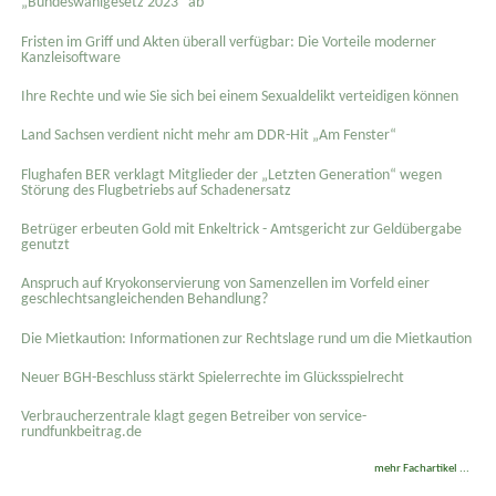
„Bundeswahlgesetz 2023“ ab
Fristen im Griff und Akten überall verfügbar: Die Vorteile moderner
Kanzleisoftware
Ihre Rechte und wie Sie sich bei einem Sexual­delikt verteidigen können
Land Sachsen verdient nicht mehr am DDR-Hit „Am Fenster“
Flughafen BER verklagt Mitglieder der „Letzten Generation“ wegen
Störung des Flugbetriebs auf Schadenersatz
Betrüger erbeuten Gold mit Enkeltrick - Amtsgericht zur Geldübergabe
genutzt
Anspruch auf Kryokonservierung von Samenzellen im Vorfeld einer
geschlechtsangleichenden Behandlung?
Die Mietkaution: Informationen zur Rechtslage rund um die Mietkaution
Neuer BGH-Beschluss stärkt Spielerrechte im Glücksspielrecht
Verbraucherzentrale klagt gegen Betreiber von service-
rundfunkbeitrag.de
mehr Fachartikel ...