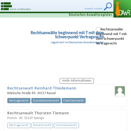
Anwalt suchen
Menü einblenden
Deutsches Anwaltsregister
Rechtsanwälte beginnend mit T mit dem
Schwerpunkt Vertragsrecht
registriert im Deutschen Anwaltsregister
mehr Informationen
Rechtsanwalt Reinhard Thiedemann
Kölnische Straße 69
,
34117
Kassel
Vertragsrecht
Grundstücksrecht
Familienrecht
Rechtsanwalt Thorsten Tiemann
Poststr. 36
,
32139
Spenge
Vertragsrecht
Arbeitsrecht
Insolvenzrecht