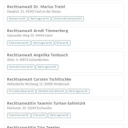
Rechtsanwalt Dr. Marius Treml
Hauptstr. 21
,
93342
Saal an der Donau
Steuerrecht
Vertragsrecht
Unternehmensrecht
Rechtsanwalt Arndt Timmerberg
Opmünder Weg 50
,
59494
Soest
Familienrecht
Vertragsrecht
Erbrecht
Rechtsanwalt Angelika Tenbusch
Ahstr. 4
,
45879
Gelsenkirchen
Immobilienrecht
Vertragsrecht
Rechtsanwalt Carsten Tschiltschke
Hellendorfer Kirchweg 15
,
30900
Wedemark
Privates Baurecht
Verkehrsstrafrecht
Vertragsrecht
Rechtsanwältin Yasemin Turhan-Sahintürk
Marienstr. 39
,
52249
Eschweiler
Familienrecht
Erbrecht
Vertragsrecht
Rechtsanwältin Tina Tegeler