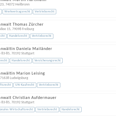
anwalt Martin Hartmann
 23
,
74072
Heilbronn
t
Werkvertragsrecht
Vertriebsrecht
anwalt Thomas Zürcher
llee 15
,
79098
Freiburg
echt
Handelsrecht
Vertriebsrecht
anwältin Daniela Mailänder
e 83-85
,
70192
Stuttgart
srecht
Handelsrecht
Versicherungsrecht
anwältin Marion Leising
,
71638
Ludwigsburg
ftsrecht
UN-Kaufrecht
Vertriebsrecht
anwalt Christian Aufdermauer
e 83-85
,
70192
Stuttgart
ionales Wirtschaftsrecht
Vertriebsrecht
Handelsrecht