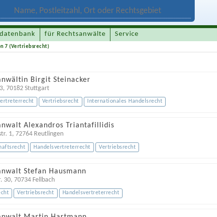
datenbank
für Rechtsanwälte
Service
on 7 (Vertriebsrecht)
nwältin Birgit Steinacker
53
,
70182
Stuttgart
ertreterrecht
Vertriebsrecht
Internationales Handelsrecht
nwalt Alexandros Triantafillidis
tr. 1
,
72764
Reutlingen
haftsrecht
Handelsvertreterrecht
Vertriebsrecht
anwalt Stefan Hausmann
. 30
,
70734
Fellbach
echt
Vertriebsrecht
Handelsvertreterrecht