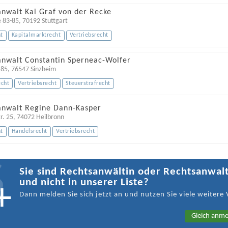
anwalt Kai Graf von der Recke
e 83-85
,
70192
Stuttgart
t
Kapitalmarktrecht
Vertriebsrecht
anwalt Constantin Sperneac-Wolfer
 85
,
76547
Sinzheim
echt
Vertriebsrecht
Steuerstrafrecht
anwalt Regine Dann-Kasper
r. 25
,
74072
Heilbronn
t
Handelsrecht
Vertriebsrecht
Sie sind Rechtsanwältin oder Rechtsanwal
und nicht in unserer Liste?
Dann melden Sie sich jetzt an und nutzen Sie viele weitere 
Gleich anme