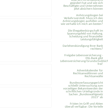
Was sich im Arbeitsrecht
geändert hat und wie sich
Beschäftigte und Unternehmen
jetzt absichern können
Anhörungsbogen bei
Verkehrsverstoß: Muss ich den
Anhörungsbogen ausfüllen und
wie verhalte ich mich am besten?
Die Ehegattenbürgschaft im
Spannungsfeld von Haftung,
Scheidung und finanzieller
Leistungsfähigkeit
Darlehenskündigung Ihrer Bank
rechtens?
Freigabe Lebensversicherung -
DSL-Bank gibt
Lebensversicherung/Grundschuldsich
frei!
Adventskalender für
Rechtsanwältinnen und
Rechtsanwälte
Bundesverfassungsgericht
schließt Untersuchung zum
vorzeitigen Bekanntwerden der
schriftlichen Urteilsgründe in
Sachen „Bundeswahlgesetz
2023“ ab
Fristen im Griff und Akten
überall verfügbar: Die Vorteile