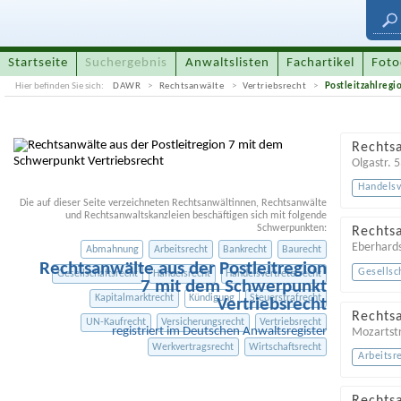
Startseite
Suchergebnis
Anwaltslisten
Fachartikel
Foto
Hier befinden Sie sich:
DAWR
Rechtsanwälte
Vertriebsrecht
Postleitzahlregi
Rechtsa
Olgastr. 
Handelsv
Die auf dieser Seite verzeichneten Rechtsanwältinnen, Rechtsanwälte
und Rechtsanwaltskanzleien beschäftigen sich mit folgende
Schwerpunkten:
Rechtsa
Eberhards
Abmahnung
Arbeitsrecht
Bankrecht
Baurecht
Rechtsanwälte aus der Postleitregion
Gesellsc
Gesellschaftsrecht
Handelsrecht
Handelsvertreterrecht
7 mit dem Schwerpunkt
Kapitalmarktrecht
Kündigung
Steuerstrafrecht
Vertriebsrecht
Rechts
UN-Kaufrecht
Versicherungsrecht
Vertriebsrecht
registriert im Deutschen Anwaltsregister
Mozartstr
Werkvertragsrecht
Wirtschaftsrecht
Arbeitsr