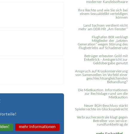
moderner Kanzleisoftware
Ihre Rechte und wie Sie sich bei
einem Sexual­delikt verteidigen
können
Land Sachsen verdient nicht
mehr am DDR-Hit „Am Fenster“
Flughafen BER verklagt
Mitglieder der „Letzten
Generation“ wegen Störung des
Flugbetriebs auf Schadenersatz
Betrüger erbeuten Gold mit
Enkeltrick - Amtsgericht zur
Geldübergabe genutzt
Anspruch auf Kryokonservierung
von Samenzellen im Vorfeld einer
geschlechtsangleichenden
Behandlung?
Die Mietkaution: Informationen
zur Rechtslage rund um die
Mietkaution
t
Neuer BGH-Beschluss stärkt
Spielerrechte im Glücksspielrecht
Vorteile!
Verbraucherzentrale klagt gegen
Betreiber von service-
rundfunkbeitrag.de
lden!
mehr Informationen
mehr Fachartikel ...