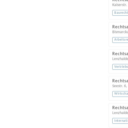
Rechts
Kaiserstr.
Baurech
Rechts
Bismarcka
Arbeitsr
Rechts
Lenzhald
Vertrieb
Rechts
Seestr. 6
Wirtscha
Rechts
Lenzhald
Internat