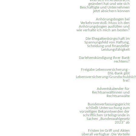
Was sich im Arbeitsrecht
geändert hat und wie sich
Beschäftigte und Unternehmen
jetzt absichern können
Anhörungsbogen bei
Verkehrsverstoß: Muss ich den
Anhörungsbogen ausfüllen und
wie verhalte ich mich am besten?
Die Ehegattenbürgschaft im
Spannungsfeld von Haftung,
Scheidung und finanzieller
Leistungsfähigkeit
Darlehenskündigung Ihrer Bank
rechtens?
Freigabe Lebensversicherung -
DSL-Bank gibt
Lebensversicherung/Grundschuldsich
frei!
Adventskalender für
Rechtsanwältinnen und
Rechtsanwälte
Bundesverfassungsgericht
schließt Untersuchung zum
vorzeitigen Bekanntwerden der
schriftlichen Urteilsgründe in
Sachen „Bundeswahlgesetz
2023“ ab
Fristen im Griff und Akten
überall verfügbar: Die Vorteile