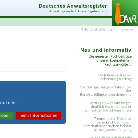
Deutsches Anwaltsregister
Anwalt gesucht? Anwalt gefunden!
Datenschutzerklärung
Impressum
Neu und informativ
Die neuesten Fachbeiträge
unserer kompetenten
Rechtsanwälte ...
Darlehensvertrag vs.
Schenkungsvertrag
Das Nachprüfungsverfahren bei
t
der
Berufsunfähigkeitsversicherung
Vorteile!
Vertrag unwirksam wegen
deutlich wahrnehmbarer
schlechter Sprachkenntnisse
lden!
mehr Informationen
Trennung der Eheleute:
Berücksichtigung von
Unterhaltsansprüchen bei der
Nutzungsentschädigung