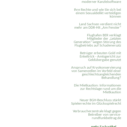
moderner Kanzleisoftware
Ihre Rechte und wie Sie sich bei
einem Sexual­delikt verteidigen
können
Land Sachsen verdient nicht
mehr am DDR-Hit „Am Fenster“
Flughafen BER verklagt
Mitglieder der „Letzten
Generation“ wegen Störung des
Flugbetriebs auf Schadenersatz
Betrüger erbeuten Gold mit
Enkeltrick - Amtsgericht zur
Geldübergabe genutzt
Anspruch auf Kryokonservierung
von Samenzellen im Vorfeld einer
geschlechtsangleichenden
Behandlung?
Die Mietkaution: Informationen
zur Rechtslage rund um die
Mietkaution
Neuer BGH-Beschluss stärkt
Spielerrechte im Glücksspielrecht
Verbraucherzentrale klagt gegen
Betreiber von service-
rundfunkbeitrag.de
mehr Fachartikel ...