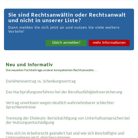
Sie sind Rechtsanwältin oder Rechtsanwalt
und nicht in unserer Liste?
Dann melden Sie sich jetzt an und nutzen Sie viele weitere
Vorteile!
Gleich anmelden!
mehr Informationen
Neu und informativ
Die neuesten Fachbeiträge unserer kompetenten Rechtsanwälte ...
Darlehensvertrag vs. Schenkungsvertrag
Das Nachprüfungsverfahren bei der Berufsunfähigkeitsversicherung
Vertrag unwirksam wegen deutlich wahrnehmbarer schlechter
Sprachkenntnisse
Trennung der Eheleute: Berücksichtigung von Unterhaltsansprüchen bei
der Nutzungsentschädigung
Was sich im Arbeitsrecht geändert hat und wie sich Beschäftigte und
Unternehmen jetzt absichern können