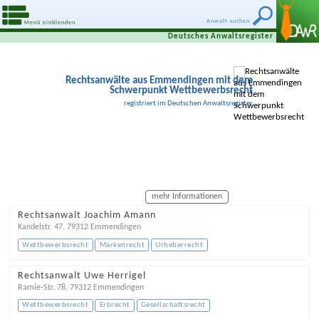
Anwalt suchen
Menü einblenden
Deutsches Anwaltsregister
Rechtsanwälte aus Emmendingen mit dem
Schwerpunkt Wettbewerbsrecht
registriert im Deutschen Anwaltsregister
mehr Informationen
Rechtsanwalt Joachim Amann
Kandelstr. 47
,
79312
Emmendingen
Wettbewerbsrecht
Markenrecht
Urheberrecht
Rechtsanwalt Uwe Herrigel
Ramie-Str. 78
,
79312
Emmendingen
Wettbewerbsrecht
Erbrecht
Gesellschaftsrecht