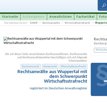
Startseite
Suchergebnis
Anwaltslisten
Fachartikel
Foto
Hier befinden Sie sich:
DAWR
Rechtsanwälte
Wirtschaftsstrafrecht
Wuppertal
Rechts
Bembergs
Wirtscha
Die auf dieser Seite verzeichneten Rechtsanwältinnen, Rechtsanwälte
und Rechtsanwaltskanzleien beschäftigen sich mit folgende
Schwerpunkten:
Revisionsrecht
Steuerrecht
Wirtschaftsstrafrecht
Rechtsanwälte aus Wuppertal mit
dem Schwerpunkt
Wirtschaftsstrafrecht
registriert im Deutschen Anwaltsregister