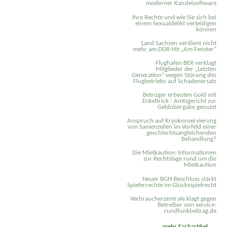
moderner Kanzleisoftware
Ihre Rechte und wie Sie sich bei
einem Sexual­delikt verteidigen
können
Land Sachsen verdient nicht
mehr am DDR-Hit „Am Fenster“
Flughafen BER verklagt
Mitglieder der „Letzten
Generation“ wegen Störung des
Flugbetriebs auf Schadenersatz
Betrüger erbeuten Gold mit
Enkeltrick - Amtsgericht zur
Geldübergabe genutzt
Anspruch auf Kryokonservierung
von Samenzellen im Vorfeld einer
geschlechtsangleichenden
Behandlung?
Die Mietkaution: Informationen
zur Rechtslage rund um die
Mietkaution
Neuer BGH-Beschluss stärkt
Spielerrechte im Glücksspielrecht
Verbraucherzentrale klagt gegen
Betreiber von service-
rundfunkbeitrag.de
mehr Fachartikel ...