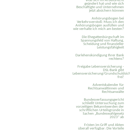
Was sich im Arbeitsrecht
geändert hat und wie sich
Beschäftigte und Unternehmen
jetzt absichern können
Anhörungsbogen bei
Verkehrsverstoß: Muss ich den
Anhörungsbogen ausfüllen und
wie verhalte ich mich am besten?
Die Ehegattenbürgschaft im
Spannungsfeld von Haftung,
Scheidung und finanzieller
Leistungsfähigkeit
Darlehenskündigung Ihrer Bank
rechtens?
Freigabe Lebensversicherung -
DSL-Bank gibt
Lebensversicherung/Grundschuldsich
frei!
Adventskalender für
Rechtsanwältinnen und
Rechtsanwälte
Bundesverfassungsgericht
schließt Untersuchung zum
vorzeitigen Bekanntwerden der
schriftlichen Urteilsgründe in
Sachen „Bundeswahlgesetz
2023“ ab
Fristen im Griff und Akten
überall verfügbar: Die Vorteile