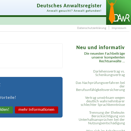
Deutsches Anwaltsregister
Anwalt gesucht? Anwalt gefunden!
Datenschutzerklärung
Impressum
Neu und informativ
Die neuesten Fachbeiträge
unserer kompetenten
Rechtsanwälte ...
Darlehensvertrag vs.
Schenkungsvertrag
Das Nachprüfungsverfahren bei
t
der
Berufsunfähigkeitsversicherung
Vorteile!
Vertrag unwirksam wegen
deutlich wahrnehmbarer
schlechter Sprachkenntnisse
lden!
mehr Informationen
Trennung der Eheleute:
Berücksichtigung von
Unterhaltsansprüchen bei der
Nutzungsentschädigung