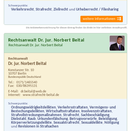
Schwerpunkte:
Verkehrsrecht
,
Strafrecht
,
Zivilrecht
und
Urheberrecht / Filesharing
weitere Informationen
Die Anbieterkennzeichnung für diesen Eintrag finden Sie direkt im hier verlinkten Anwaltsprofil.
Rechtsanwalt Dr. jur. Norbert Beital
Rechtsanwalt Dr. jur. Norbert Beital
Rechtsanwalt
Dr. jur. Norbert Beital
Konstanzer Str. 10
10707 Berlin
Bundesrepublik Deutschland
Tel.:
0171/1465540
Fax:
030/86395131
E-Mail:
dr.beital@web.de
Internet:
www.strafrecht-beital.de
Schwerpunkte:
Ordnungswidrigkeitdelikten
,
Verkehrsstraftaten
,
Vermögens- und
Bestechungsdelikten
,
Wirtschaftsstraftaten
,
Insolvenzstraftaten
,
Strafvollstreckungsmaßnahmen
,
Strafrecht
,
Sachbeschädigung
,
Diebstahl
,
Raub
,
Urkundenfälschung
,
Betrugsvorwürfe
,
Beleidigung
,
Körperverletzungsdelikte
,
Sexualstrafrecht
,
Sexualdelikte
,
Nötigung
und
Revisionen in Strafsachen