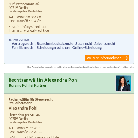
Kurfürstendamm 36
10719 Berlin
Bundesrepublik Deutschland
Tel.:
030/310 044 00
Fax:
030/887 104 82
E-Mail:
info@si-recht.de
Internet:
www.si-recht.de
Schwerpunkte:
Vertragsrecht, Branchenbuchabzocke
,
Strafrecht
,
Arbeitsrecht
,
Familienrecht
,
Scheidungsrecht
und
Online-Scheidung
weitere Informationen
Die Anbieterkennzeichnung für diesen Eintrag finden Sie direkt im hier verlinkten Anwaltsprofil.
Rechtsanwältin Alexandra Pohl
Börsing Pohl & Partner
Fachanwältin für Steuerrecht
Steuerberaterin
Alexandra Pohl
Lietzenburger Str. 46
10789 Berlin
Bundesrepublik Deutschland
Tel.:
030/82 79 90-0
Fax:
030/82 79 90-55
E-Mail:
apohl@boersing-pohl.de