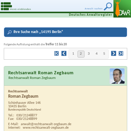
Anwalt suchen
Menü einblenden
Deutsches Anwaltsregister
Ihre
Suche nach „
14195 Berlin
“
Folgende Auflistung enthält die
Treffer 11 bis 20
1
2
3
4
5
Rechtsanwalt Roman Zegbaum
Rechtsanwalt Roman Zegbaum
Rechtsanwalt
Roman Zegbaum
Schönhauser Allee 146
10435 Berlin
Bundesrepublik Deutschland
Tel.:
030/21248877
Fax:
030/21248899
E-Mail:
anwalt@rechtsanwalt-zegbaum.de
Internet:
www.rechtsanwalt-zegbaum.de