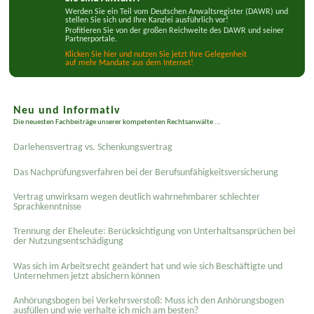
Werden Sie ein Teil vom Deutschen Anwaltsregister (DAWR) und
stellen Sie sich und Ihre Kanzlei ausführlich vor!
Profitieren Sie von der großen Reichweite des DAWR und seiner
Partnerportale.
Klicken Sie hier und nutzen Sie jetzt Ihre Gelegenheit
auf mehr Mandate aus dem Internet!
Neu und informativ
Die neuesten Fachbeiträge unserer kompetenten Rechtsanwälte ...
Darlehensvertrag vs. Schenkungsvertrag
Das Nachprüfungsverfahren bei der Berufsunfähigkeitsversicherung
Vertrag unwirksam wegen deutlich wahrnehmbarer schlechter
Sprachkenntnisse
Trennung der Eheleute: Berücksichtigung von Unterhaltsansprüchen bei
der Nutzungsentschädigung
Was sich im Arbeitsrecht geändert hat und wie sich Beschäftigte und
Unternehmen jetzt absichern können
Anhörungsbogen bei Verkehrsverstoß: Muss ich den Anhörungsbogen
ausfüllen und wie verhalte ich mich am besten?