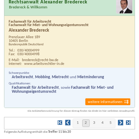
Rechtsanwalt Alexander Bredereck
Bredereck & Willkomm
Fachanwalt für Arbeitsrecht
Fachanwalt für Miet- und Wohnungseigentumsrecht
Alexander Bredereck
Prenzlauer Allee 189
10405 Berlin
Bundesrepublik Deutschland
Tel.:
030/40004999
Fax:
030/40004998
E-Mail:
bredereck@recht-bw.de
Internet:
www.arbeitsrechtler-in.de
Schwerpunkte:
Arbeitsrecht
,
Mobbing
,
Mietrecht
und
Mietminderung
Qualifikationen:
Fachanwalt für Arbeitsrecht
, sowie
Fachanwalt für Miet- und
Wohnungseigentumsrecht
weitere Informationen
Die Anbieterkennzeichnung für diesen Eintrag finden Sie direkt im hier verlinkten Anwaltsprofil.
1
2
3
4
5
Folgende Auflistung enthält die
Treffer 11 bis 20