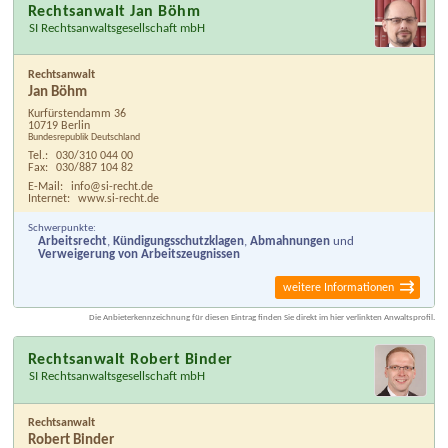
Rechtsanwalt Jan Böhm
SI Rechtsanwaltsgesellschaft mbH
Rechtsanwalt
Jan Böhm
Kurfürstendamm 36
10719 Berlin
Bundesrepublik Deutschland
Tel.:
030/310 044 00
Fax:
030/887 104 82
E-Mail:
info@si-recht.de
Internet:
www.si-recht.de
Schwerpunkte:
Arbeitsrecht
,
Kündigungsschutzklagen
,
Abmahnungen
und
Verweigerung von Arbeitszeugnissen
weitere Informationen
Die Anbieterkennzeichnung für diesen Eintrag finden Sie direkt im hier verlinkten Anwaltsprofil.
Rechtsanwalt Robert Binder
SI Rechtsanwaltsgesellschaft mbH
Rechtsanwalt
Robert Binder