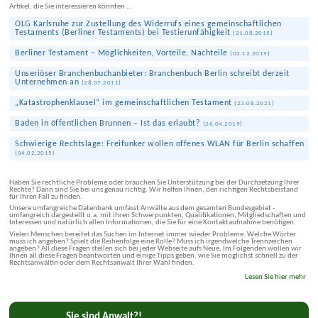
Artikel, die Sie interessieren könnten ...
OLG Karlsruhe zur Zustellung des Widerrufs eines gemeinschaftlichen
Testaments (Berliner Testaments) bei Testierunfähigkeit
(
21.08.2015
)
Berliner Testament – Möglichkeiten, Vorteile, Nachteile
(
03.12.2019
)
Unseriöser Branchenbuchanbieter: Branchenbuch Berlin schreibt derzeit
Unternehmen an
(
28.07.2011
)
„Katastrophen­klausel“ im gemeinschaft­lichen Testament
(
23.08.2021
)
Baden in öffentlichen Brunnen – Ist das erlaubt?
(
26.04.2019
)
Schwierige Rechtslage: Freifunker wollen offenes WLAN für Berlin schaffen
(
04.02.2015
)
Haben Sie rechtliche Probleme oder brauchen Sie Unterstützung bei der Durchsetzung Ihrer
Rechte? Dann sind Sie bei uns genau richtig. Wir helfen Ihnen, den richtigen Rechtsbeistand
für Ihren Fall zu finden.
Unsere umfangreiche Datenbank umfasst Anwälte aus dem gesamten Bundesgebiet -
umfangreich dargestellt u.a. mit ihren Schwerpunkten, Qualifikationen, Mitgliedschaften und
Interessen und natürlich allen Informationen, die Sie für eine Kontaktaufnahme benötigen.
Vielen Menschen bereitet das Suchen im Internet immer wieder Probleme. Welche Wörter
muss ich angeben? Spielt die Reihenfolge eine Rolle? Muss ich irgendwelche Trennzeichen
angeben? All diese Fragen stellen sich bei jeder Webseite aufs Neue. Im Folgenden wollen wir
Ihnen all diese Fragen beantworten und einige Tipps geben, wie Sie möglichst schnell zu der
Rechtsanwältin oder dem Rechtsanwalt Ihrer Wahl finden.
Lesen Sie hier mehr
Sie sind Anwalt?!