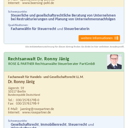
Internet:
www.boersing-pohl.de
Schwerpunkte:
Steuerliche und gesell­schaftsrechtliche Beratung von Unternehmen
bei Restruk­turierungen und Planung von Unternehmensnachfolgen
Qualifikationen:
Fachanwältin für Steuerrecht
und
Steuerberaterin
weitere Informationen
Die Anbieterkennzeichnung für diesen Eintrag finden Sie direkt im hier verlinkten Anwaltsprofil.
Rechtsanwalt Dr. Ronny Jänig
ROSE & PARTNER Rechtsanwälte Steuerberater PartGmbB
Fachanwalt für Handels- und Gesellschaftsrecht LL.M.
Dr. Ronny Jänig
Jägerstr. 59
10117 Berlin
Bundesrepublik Deutschland
Tel.:
030/25761798-0
Fax:
030/25761798-9
E-Mail:
jaening@rosepartner.de
Internet:
www.rosepartner.de
Schwerpunkte:
Gesellschaftsrecht
,
Immobilienrecht
,
Steuerrecht
und