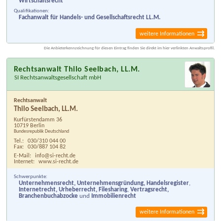
Wirtschaftsrecht
Qualifikationen:
Fachanwalt für Handels- und Gesellschaftsrecht LL.M.
weitere Informationen
Die Anbieterkennzeichnung für diesen Eintrag finden Sie direkt im hier verlinkten Anwaltsprofil.
Rechtsanwalt Thilo Seelbach, LL.M.
SI Rechtsanwaltsgesellschaft mbH
Rechtsanwalt
Thilo Seelbach, LL.M.
Kurfürstendamm 36
10719 Berlin
Bundesrepublik Deutschland
Tel.:
030/310 044 00
Fax:
030/887 104 82
E-Mail:
info@si-recht.de
Internet:
www.si-recht.de
Schwerpunkte:
Unternehmensrecht, Unternehmensgründung, Handelsregister
,
Internetrecht, Urheberrecht, Filesharing
,
Vertragsrecht,
Branchenbuchabzocke
und
Immobilienrecht
weitere Informationen