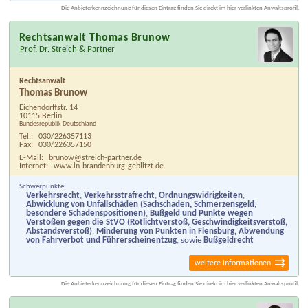
Die Anbieterkennzeichnung für diesen Eintrag finden Sie direkt im hier verlinkten Anwaltsprofil.
Rechtsanwalt Thomas Brunow
Prof. Dr. Streich & Partner
Rechtsanwalt
Thomas Brunow
Eichendorffstr. 14
10115 Berlin
Bundesrepublik Deutschland
Tel.:
030/226357113
Fax:
030/226357150
E-Mail:
brunow@streich-partner.de
Internet:
www.in-brandenburg-geblitzt.de
Schwerpunkte:
Verkehrsrecht
,
Verkehrsstrafrecht
,
Ordnungswidrigkeiten
,
Abwicklung von Unfallschäden (Sachschaden, Schmerzensgeld,
besondere Schadenspositionen)
,
Bußgeld und Punkte wegen
Verstößen gegen die StVO (Rotlichtverstoß, Geschwindigkeitsverstoß,
Abstandsverstoß)
,
Minderung von Punkten in Flensburg, Abwendung
von Fahrverbot und Führerscheinentzug
, sowie
Bußgeldrecht
weitere Informationen
Die Anbieterkennzeichnung für diesen Eintrag finden Sie direkt im hier verlinkten Anwaltsprofil.