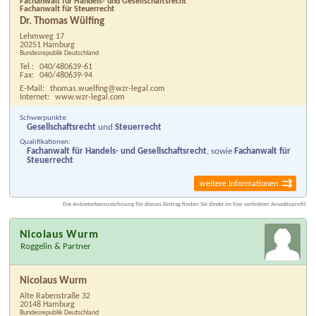
Fachanwalt für Handels- und Gesellschaftsrecht
Fachanwalt für Steuerrecht
Dr. Thomas Wülfing
Lehmweg 17
20251 Hamburg
Bundesrepublik Deutschland
Tel.:
040/480639-61
Fax:
040/480639-94
E-Mail:
thomas.wuelfing@wzr-legal.com
Internet:
www.wzr-legal.com
Schwerpunkte:
Gesellschaftsrecht
und
Steuerrecht
Qualifikationen:
Fachanwalt für Handels- und Gesellschaftsrecht
, sowie
Fachanwalt für
Steuerrecht
weitere Informationen
Die Anbieterkennzeichnung für diesen Eintrag finden Sie direkt im hier verlinkten Anwaltsprofil.
Nicolaus Wurm
Roggelin & Partner
Nicolaus Wurm
Alte Rabenstraße 32
20148 Hamburg
Bundesrepublik Deutschland