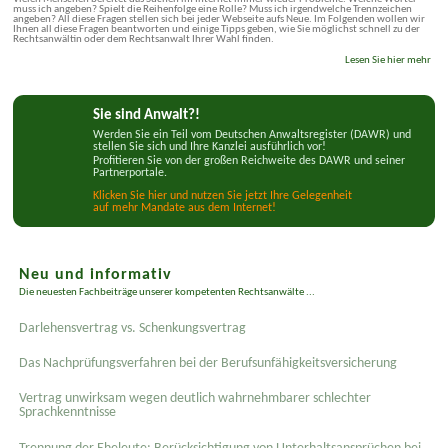
muss ich angeben? Spielt die Reihenfolge eine Rolle? Muss ich irgendwelche Trennzeichen
angeben? All diese Fragen stellen sich bei jeder Webseite aufs Neue. Im Folgenden wollen wir
Ihnen all diese Fragen beantworten und einige Tipps geben, wie Sie möglichst schnell zu der
Rechtsanwältin oder dem Rechtsanwalt Ihrer Wahl finden.
Lesen Sie hier mehr
Sie sind Anwalt?!
Werden Sie ein Teil vom Deutschen Anwaltsregister (DAWR) und
stellen Sie sich und Ihre Kanzlei ausführlich vor!
Profitieren Sie von der großen Reichweite des DAWR und seiner
Partnerportale.
Klicken Sie hier und nutzen Sie jetzt Ihre Gelegenheit
auf mehr Mandate aus dem Internet!
Neu und informativ
Die neuesten Fachbeiträge unserer kompetenten Rechtsanwälte ...
Darlehensvertrag vs. Schenkungsvertrag
Das Nachprüfungsverfahren bei der Berufsunfähigkeitsversicherung
Vertrag unwirksam wegen deutlich wahrnehmbarer schlechter
Sprachkenntnisse