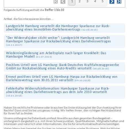
1
2
3
4
5
Folgende Auflistung enthält die
Treffer 1 bis 10
Artikel, die Sie interessieren könnten ...
Landgericht Hamburg verurteilt die Hamburger Sparkasse zur Rück­
abwicklung eines Immobilien-Darlehens­vertrags
(
12.08.2016
)
"Der Widerrufs­joker sticht weiter": Landgericht Hamburg verurteilt
Hamburger Sparkasse zur Rück­abwicklung eines Darlehens­vertrages
(
24.11.2017
)
Wiedereingliederung am Arbeitsplatz nach langer Krankheit: Das
Hamburger Modell
(
01.07.2015
)
Positives Urteil vom LG Hamburg: Bank Deutsches Kraftfahr­zeug­gewerbe
GmbH zur Rück­abwicklung eines Auto-Kredits verurteilt
(
06.08.2018
)
Erneut positives Urteil vom LG Hamburg: Haspa zur Rück­abwicklung von
Darlehens­vertrag vom 30.05.2011 verurteilt
(
09.10.2018
)
Fehlerhafte Wider­rufs­information: Hamburger Sparkasse zur Rück­
abwicklung eines Darlehens­vertrags aus dem Jahr 2010 verurteilt
(
16.01.2018
)
Haben Sie rechtliche Probleme oder brauchen Sie Unterstützung bei der Durchsetzung Ihrer
Rechte? Dann sind Sie bei uns genau richtig. Wir helfen Ihnen, den richtigen Rechtsbeistand
für Ihren Fall zu finden.
Unsere umfangreiche Datenbank umfasst Anwälte aus dem gesamten Bundesgebiet -
umfangreich dargestellt u.a. mit ihren Schwerpunkten, Qualifikationen, Mitgliedschaften und
Interessen und natürlich allen Informationen, die Sie für eine Kontaktaufnahme benötigen.
Vielen Menschen bereitet das Suchen im Internet immer wieder Probleme. Welche Wörter