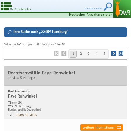
Anwalt suchen
Menü einblenden
Deutsches Anwaltsregister
Ihre
Suche nach „
22459 Hamburg
“
Folgende Auflistung enthält die
Treffer 1 bis 10
1
2
3
4
5
Rechtsanwältin Faye Rehwinkel
Puskas & Kollegen
Rechtsanwältin
Faye Rehwinkel
Tibarg 38
22459 Hamburg
Bundesrepublik Deutschland
Tel.:
(040) 58 58 82
weitere Informationen