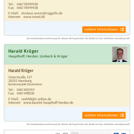
Tel.:
040/76999930
Fax:
040/76999936
E-Mail:
nicolaus.wurm@roggelin.de
Internet:
www.rwwd.de
weitere Informationen
Die Anbieterkennzeichnung für diesen Eintrag finden Sie direkt im hier verlinkten Anwaltsprofil.
Harald Krüger
Haupthoff, Herden, Limbeck & Krüger
Harald Krüger
Osterstraße 157
20255 Hamburg
Bundesrepublik Deutschland
Tel.:
040/405959
Fax:
040/498030
E-Mail:
raehhlk@t-online.de
Internet:
www.kanzlei-haupthoff-herden.de
weitere Informationen
Die Anbieterkennzeichnung für diesen Eintrag finden Sie direkt im hier verlinkten Anwaltsprofil.