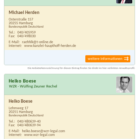
Michael Herden
Osterstraße 157
20255 Hamburg
Bundesrepublik Deutschland
Tel.:
040/405959
Fax:
040/498030
E-Mail:
raehhlk@t-online.de
Internet:
www.kanzlei-haupthoff-herden.de
weitere Informationen
Die Anbieterkennzeichnung für diesen Eintrag finden Sie direkt im hier verlinkten Anwaltsprofil.
Heiko Boese
WZR - Wülfing Zeuner Rechel
Heiko Boese
Lehmweg 17
20251 Hamburg
Bundesrepublik Deutschland
Tel.:
040/480639-40
Fax:
040/480639-94
E-Mail:
heiko.boese@wzr-legal.com
Internet:
www.wzr-legal.com