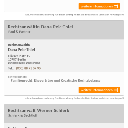
weitere Informationen
Die Anbieterkennzeichnung für diesen Eintrag finden Sie direkt im hier verlinkten Anwaltsprofil.
Rechtsanwältin Dana Peic-Thiel
Paul & Partner
Rechtsanwältin
Dana Peic-Thiel
Olivaer Platz 15
10707 Berlin
Bundesrepublik Deutschland
Tel.:
(030) 88 71 07 90
Schwerpunkte:
Familienrecht
,
Eheverträge
und
Kroatische Rechtsbelange
weitere Informationen
Die Anbieterkennzeichnung für diesen Eintrag finden Sie direkt im hier verlinkten Anwaltsprofil.
Rechtsanwalt Werner Schierk
Schierk & Bechtloff