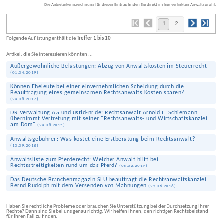
Die Anbieterkennzeichnung für diesen Eintrag finden Sie direkt im hier verlinkten Anwaltsprofil.
1
2
Folgende Auflistung enthält die
Treffer 1 bis 10
Artikel, die Sie interessieren könnten ...
Außergewöhnliche Belastungen: Abzug von Anwalts­kosten im Steuerrecht
(
01.04.2019
)
Können Eheleute bei einer ein­vernehmlichen Scheidung durch die
Beauftragung eines gemeinsamen Rechts­anwalts Kosten sparen?
(
24.08.2017
)
DR Verwaltung AG und ustid-nr.de: Rechtsanwalt Arnold E. Schiemann
übernimmt Vertretung mit seiner "Rechtsanwalts- und Wirtschaftskanzlei
am Dom"
(
24.08.2015
)
Anwalts­gebühren: Was kostet eine Erst­beratung beim Rechtsanwalt?
(
10.09.2018
)
Anwaltsliste zum Pferderecht: Welcher Anwalt hilft bei
Rechtsstreitigkeiten rund um das Pferd?
(
05.02.2019
)
Das Deutsche Branchenmagazin SLU beauftragt die Rechtsanwaltskanzlei
Bernd Rudolph mit dem Versenden von Mahnungen
(
29.06.2016
)
Haben Sie rechtliche Probleme oder brauchen Sie Unterstützung bei der Durchsetzung Ihrer
Rechte? Dann sind Sie bei uns genau richtig. Wir helfen Ihnen, den richtigen Rechtsbeistand
für Ihren Fall zu finden.