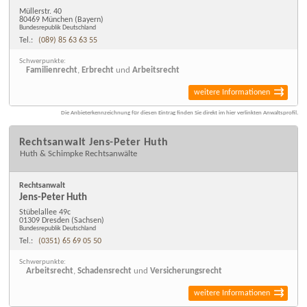
Müllerstr. 40
80469 München
(Bayern)
Bundesrepublik Deutschland
Tel.:
(089) 85 63 63 55
Schwerpunkte:
Familienrecht
,
Erbrecht
und
Arbeitsrecht
weitere Informationen
Die Anbieterkennzeichnung für diesen Eintrag finden Sie direkt im hier verlinkten Anwaltsprofil.
Rechtsanwalt Jens-Peter Huth
Huth & Schimpke Rechtsanwälte
Rechtsanwalt
Jens-Peter Huth
Stübelallee 49c
01309 Dresden
(Sachsen)
Bundesrepublik Deutschland
Tel.:
(0351) 65 69 05 50
Schwerpunkte:
Arbeitsrecht
,
Schadensrecht
und
Versicherungsrecht
weitere Informationen