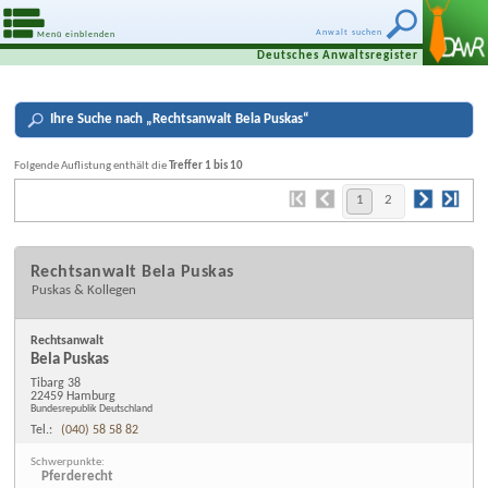
Anwalt suchen
Menü einblenden
Deutsches Anwaltsregister
Ihre
Suche nach „
Rechtsanwalt Bela Puskas
“
Folgende Auflistung enthält die
Treffer 1 bis 10
1
2
Rechtsanwalt Bela Puskas
Puskas & Kollegen
Rechtsanwalt
Bela Puskas
Tibarg 38
22459 Hamburg
Bundesrepublik Deutschland
Tel.:
(040) 58 58 82
Schwerpunkte:
Pferderecht