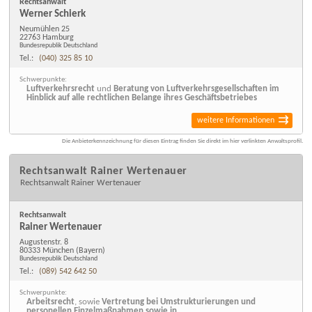
Rechtsanwalt
Werner Schierk
Neumühlen 25
22763 Hamburg
Bundesrepublik Deutschland
Tel.:
(040) 325 85 10
Schwerpunkte:
Luftverkehrsrecht
und
Beratung von Luftverkehrsgesellschaften im
Hinblick auf alle rechtlichen Belange ihres Geschäftsbetriebes
weitere Informationen
Die Anbieterkennzeichnung für diesen Eintrag finden Sie direkt im hier verlinkten Anwaltsprofil.
Rechtsanwalt Rainer Wertenauer
Rechtsanwalt Rainer Wertenauer
Rechtsanwalt
Rainer Wertenauer
Augustenstr. 8
80333 München
(Bayern)
Bundesrepublik Deutschland
Tel.:
(089) 542 642 50
Schwerpunkte:
Arbeitsrecht
, sowie
Vertretung bei Umstrukturierungen und
personellen Einzelmaßnahmen sowie in