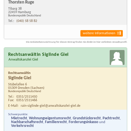
Thorsten Ruge
Tibarg 38
22459 Hamburg
Bundesrepublik Deutschland
Tel.:
(040) 58 58 82
weitere Informationen
Die Anbieterkennzeichnung für diesen Eintrag finden Sie direkt im hier verlinkten Anwaltsprofil.
Rechtsanwältin Siglinde Giel
Anwaltskanzlei Giel
Rechtsanwältin
Siglinde Giel
Stübelallee 6
01309 Dresden
(Sachsen)
Bundesrepublik Deutschland
Tel.:
0351/2511450
Fax:
0351/2511466
E-Mail:
rain-siglinde-giel@anwaltskanzlei-giel.de
Schwerpunkte:
Mietrecht
,
Wohnungseigentumsrecht
,
Grundstücksrecht
,
Pachtrecht
,
Nachbarschaftsrecht
,
Familienrecht
,
Forderungsinkasso
und
Verkehrsrecht