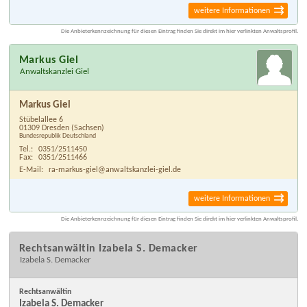
weitere Informationen
Die Anbieterkennzeichnung für diesen Eintrag finden Sie direkt im hier verlinkten Anwaltsprofil.
Markus Giel
Anwaltskanzlei Giel
Markus Giel
Stübelallee 6
01309 Dresden
(Sachsen)
Bundesrepublik Deutschland
Tel.:
0351/2511450
Fax:
0351/2511466
E-Mail:
ra-markus-giel@anwaltskanzlei-giel.de
weitere Informationen
Die Anbieterkennzeichnung für diesen Eintrag finden Sie direkt im hier verlinkten Anwaltsprofil.
Rechtsanwältin Izabela S. Demacker
Izabela S. Demacker
Rechtsanwältin
Izabela S. Demacker