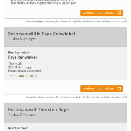
betriebsverfassungsrechtlichen Belangen
weitere Informationen
Die Anbieterkennzeichnung für diesen Eintrag finden Sie direkt im hier verlinkten Anwaltsprofil.
Rechtsanwältin Faye Rehwinkel
Puskas & Kollegen
Rechtsanwältin
Faye Rehwinkel
Tibarg 38
22459 Hamburg
Bundesrepublik Deutschland
Tel.:
(040) 58 58 82
weitere Informationen
Die Anbieterkennzeichnung für diesen Eintrag finden Sie direkt im hier verlinkten Anwaltsprofil.
Rechtsanwalt Thorsten Ruge
Puskas & Kollegen
Rechtsanwalt