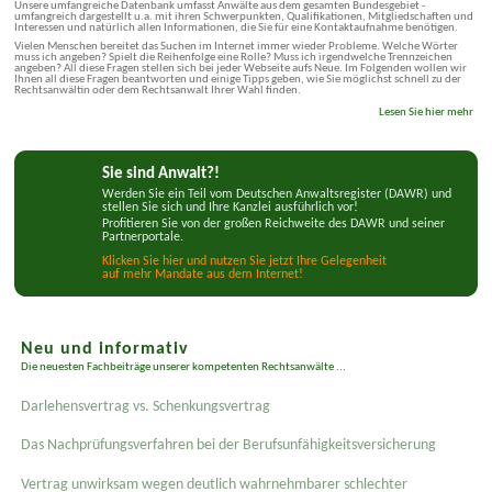
Unsere umfangreiche Datenbank umfasst Anwälte aus dem gesamten Bundesgebiet -
umfangreich dargestellt u.a. mit ihren Schwerpunkten, Qualifikationen, Mitgliedschaften und
Interessen und natürlich allen Informationen, die Sie für eine Kontaktaufnahme benötigen.
Vielen Menschen bereitet das Suchen im Internet immer wieder Probleme. Welche Wörter
muss ich angeben? Spielt die Reihenfolge eine Rolle? Muss ich irgendwelche Trennzeichen
angeben? All diese Fragen stellen sich bei jeder Webseite aufs Neue. Im Folgenden wollen wir
Ihnen all diese Fragen beantworten und einige Tipps geben, wie Sie möglichst schnell zu der
Rechtsanwältin oder dem Rechtsanwalt Ihrer Wahl finden.
Lesen Sie hier mehr
Sie sind Anwalt?!
Werden Sie ein Teil vom Deutschen Anwaltsregister (DAWR) und
stellen Sie sich und Ihre Kanzlei ausführlich vor!
Profitieren Sie von der großen Reichweite des DAWR und seiner
Partnerportale.
Klicken Sie hier und nutzen Sie jetzt Ihre Gelegenheit
auf mehr Mandate aus dem Internet!
Neu und informativ
Die neuesten Fachbeiträge unserer kompetenten Rechtsanwälte ...
Darlehensvertrag vs. Schenkungsvertrag
Das Nachprüfungsverfahren bei der Berufsunfähigkeitsversicherung
Vertrag unwirksam wegen deutlich wahrnehmbarer schlechter