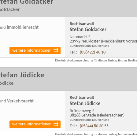
tefan Goldacker
Goldacker
Rechtsanwalt
und
Immobilienrecht
Stefan Goldacker
Neumarkt 2
23992 Neukloster
(Mecklenburg-Vorp
Bundesrepublik Deutschland
weitere Informationen
Tel.:
(038422) 40 10
Die Anbieterkennzeichnung für diesen Eintrag finden Sie dire
tefan Jödicke
ödicke
Rechtsanwalt
und
Verkehrsrecht
Stefan Jödicke
Brückenweg 2
38268 Lengede
(Niedersachsen)
Bundesrepublik Deutschland
weitere Informationen
Tel.:
(05344) 80 30 55
Die Anbieterkennzeichnung für diesen Eintrag finden Sie dire