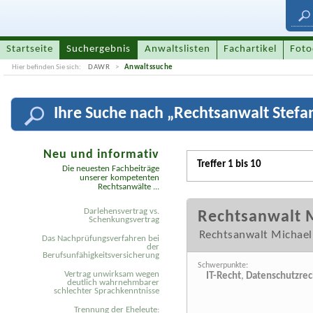
Startseite
Suchergebnis
Anwaltslisten
Fachartikel
Foto
Hier befinden Sie sich:
DAWR
Anwaltssuche
Ihre
Suche nach „
Rechtsanwalt Stefa
Neu und informativ
Treffer 1 bis 10
Die neuesten Fachbeiträge
unserer kompetenten
Rechtsanwälte ...
Darlehensvertrag vs.
Rechtsanwalt M
Schenkungsvertrag
Rechtsanwalt Michael 
Das Nachprüfungsverfahren bei
der
Berufsunfähigkeitsversicherung
Schwerpunkte:
Vertrag unwirksam wegen
IT-Recht
,
Datenschutzrec
deutlich wahrnehmbarer
schlechter Sprachkenntnisse
Trennung der Eheleute: