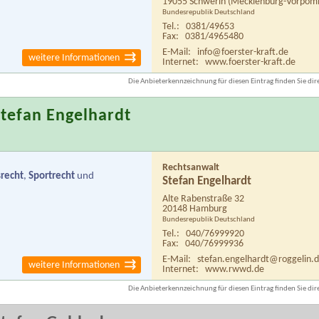
19055 Schwerin
(Mecklenburg-Vorpom
Bundesrepublik Deutschland
Tel.:
0381/49653
Fax:
0381/4965480
E-Mail:
info@foerster-kraft.de
weitere Informationen
Internet:
www.foerster-kraft.de
Die Anbieterkennzeichnung für diesen Eintrag finden Sie dire
tefan Engelhardt
Rechtsanwalt
recht
,
Sportrecht
und
Stefan Engelhardt
Alte Rabenstraße 32
20148 Hamburg
Bundesrepublik Deutschland
Tel.:
040/76999920
Fax:
040/76999936
E-Mail:
stefan.engelhardt@roggelin.
weitere Informationen
Internet:
www.rwwd.de
Die Anbieterkennzeichnung für diesen Eintrag finden Sie dire