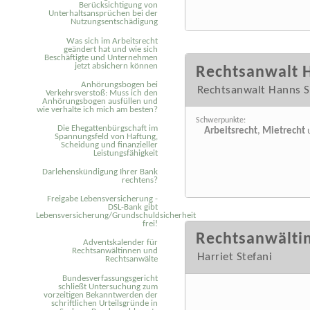
Berücksichtigung von
Unterhaltsansprüchen bei der
Nutzungsentschädigung
Was sich im Arbeitsrecht
geändert hat und wie sich
Beschäftigte und Unternehmen
jetzt absichern können
Rechtsanwalt 
Anhörungsbogen bei
Rechtsanwalt Hanns S
Verkehrsverstoß: Muss ich den
Anhörungsbogen ausfüllen und
wie verhalte ich mich am besten?
Schwerpunkte:
Die Ehegattenbürgschaft im
Arbeitsrecht
,
Mietrecht
Spannungsfeld von Haftung,
Scheidung und finanzieller
Leistungsfähigkeit
Darlehenskündigung Ihrer Bank
rechtens?
Freigabe Lebensversicherung -
DSL-Bank gibt
Lebensversicherung/Grundschuldsicherheit
frei!
Rechtsanwältin
Adventskalender für
Rechtsanwältinnen und
Harriet Stefani
Rechtsanwälte
Bundesverfassungsgericht
schließt Untersuchung zum
vorzeitigen Bekanntwerden der
schriftlichen Urteilsgründe in