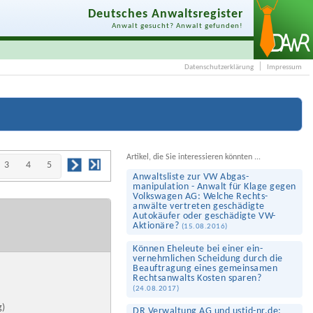
Deutsches Anwaltsregister
Anwalt gesucht? Anwalt gefunden!
Datenschutzerklärung
Impressum
Artikel, die Sie interessieren könnten ...
3
4
5
Anwaltsliste zur VW Abgas­
manipulation - Anwalt für Klage gegen
Volkswagen AG: Welche Rechts­
anwälte vertreten geschädigte
Autokäufer oder geschädigte VW-
Aktionäre?
(
15.08.2016
)
Können Eheleute bei einer ein­
vernehmlichen Scheidung durch die
Beauftragung eines gemeinsamen
Rechts­anwalts Kosten sparen?
(
24.08.2017
)
g)
DR Verwaltung AG und ustid-nr.de: