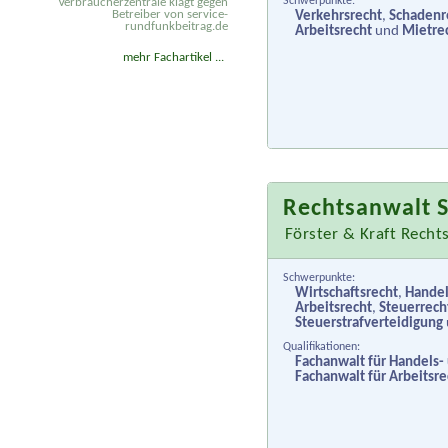
Schwerpunkte:
Verbraucherzentrale klagt gegen
Betreiber von service-
Verkehrsrecht
,
Schadenr
rundfunkbeitrag.de
Arbeitsrecht
und
Mietre
mehr Fachartikel ...
Rechtsanwalt S
Förster & Kraft Recht
Schwerpunkte:
Wirtschaftsrecht
,
Handel
Arbeitsrecht
,
Steuerrech
Steuerstrafverteidigung
Qualifikationen:
Fachanwalt für Handels-
Fachanwalt für Arbeitsre