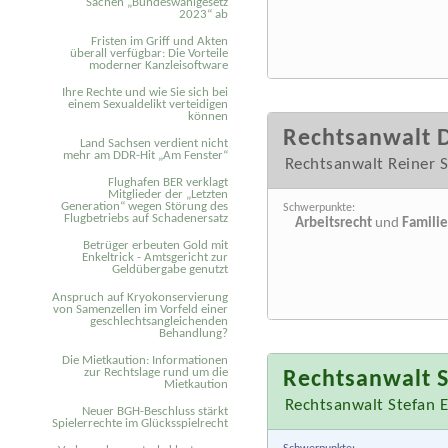
Sachen „Bundeswahlgesetz
2023“ ab
Fristen im Griff und Akten
überall verfügbar: Die Vorteile
moderner Kanzleisoftware
Ihre Rechte und wie Sie sich bei
einem Sexual­delikt verteidigen
können
Rechtsanwalt D
Land Sachsen verdient nicht
mehr am DDR-Hit „Am Fenster“
Rechtsanwalt Reiner S
Flughafen BER verklagt
Mitglieder der „Letzten
Generation“ wegen Störung des
Schwerpunkte:
Flugbetriebs auf Schadenersatz
Arbeitsrecht
und
Famili
Betrüger erbeuten Gold mit
Enkeltrick - Amtsgericht zur
Geldübergabe genutzt
Anspruch auf Kryokonservierung
von Samenzellen im Vorfeld einer
geschlechtsangleichenden
Behandlung?
Die Mietkaution: Informationen
zur Rechtslage rund um die
Rechtsanwalt S
Mietkaution
Rechtsanwalt Stefan E
Neuer BGH-Beschluss stärkt
Spielerrechte im Glücksspielrecht