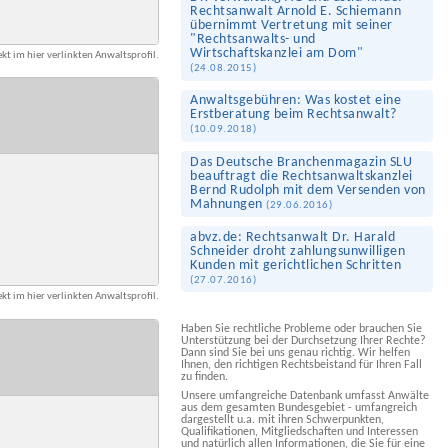
Rechtsanwalt Arnold E. Schiemann
übernimmt Vertretung mit seiner
"Rechtsanwalts- und
Wirtschaftskanzlei am Dom"
kt im hier verlinkten Anwaltsprofil.
(
24.08.2015
)
Anwalts­gebühren: Was kostet eine
Erst­beratung beim Rechtsanwalt?
(
10.09.2018
)
Das Deutsche Branchenmagazin SLU
beauftragt die Rechtsanwaltskanzlei
Bernd Rudolph mit dem Versenden von
Mahnungen
(
29.06.2016
)
abvz.de: Rechtsanwalt Dr. Harald
Schneider droht zahlungs­unwilligen
Kunden mit gerichtlichen Schritten
(
27.07.2016
)
kt im hier verlinkten Anwaltsprofil.
Haben Sie rechtliche Probleme oder brauchen Sie
Unterstützung bei der Durchsetzung Ihrer Rechte?
Dann sind Sie bei uns genau richtig. Wir helfen
Ihnen, den richtigen Rechtsbeistand für Ihren Fall
zu finden.
Unsere umfangreiche Datenbank umfasst Anwälte
aus dem gesamten Bundesgebiet - umfangreich
dargestellt u.a. mit ihren Schwerpunkten,
Qualifikationen, Mitgliedschaften und Interessen
und natürlich allen Informationen, die Sie für eine