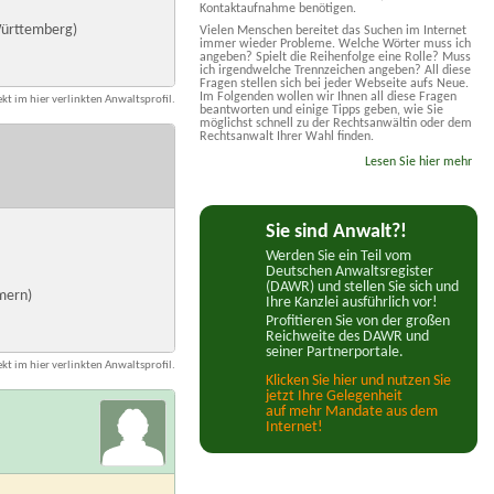
Kontaktaufnahme benötigen.
ürttemberg)
Vielen Menschen bereitet das Suchen im Internet
immer wieder Probleme. Welche Wörter muss ich
angeben? Spielt die Reihenfolge eine Rolle? Muss
ich irgendwelche Trennzeichen angeben? All diese
Fragen stellen sich bei jeder Webseite aufs Neue.
Im Folgenden wollen wir Ihnen all diese Fragen
kt im hier verlinkten Anwaltsprofil.
beantworten und einige Tipps geben, wie Sie
möglichst schnell zu der Rechtsanwältin oder dem
Rechtsanwalt Ihrer Wahl finden.
Lesen Sie hier mehr
Sie sind Anwalt?!
Werden Sie ein Teil vom
Deutschen Anwaltsregister
(DAWR) und stellen Sie sich und
mern)
Ihre Kanzlei ausführlich vor!
Profitieren Sie von der großen
Reichweite des DAWR und
seiner Partnerportale.
kt im hier verlinkten Anwaltsprofil.
Klicken Sie hier und nutzen Sie
jetzt Ihre Gelegenheit
auf mehr Mandate aus dem
Internet!