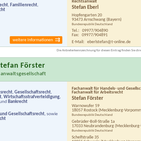
Rechtsanwalt
echt
,
Familienrecht
,
Stefan Eberl
cht
Hopfengarten 20
93473 Arnschwang
(Bayern)
Bundesrepublik Deutschland
Tel.:
09977/904890
Fax:
09977/904891
weitere Informationen
E-Mail:
eberlstefan@t-online.de
Die Anbieterkennzeichnung für diesen Eintrag finden Sie dire
tefan Förster
sanwaltsgesellschaft
Fachanwalt für Handels- und Gesellsc
srecht
,
Gesellschaftsrecht
,
Fachanwalt für Arbeitsrecht
t
,
Wirtschaftsstrafverteidigung
,
Stefan Förster
und
Bankrecht
Warnowufer 59
18057 Rostock
(Mecklenburg-Vorpomm
 und Gesellschaftsrecht
, sowie
Bundesrepublik Deutschland
cht
Gebrüder-Boll-Straße 1a
17033 Neubrandenburg
(Mecklenburg
Bundesrepublik Deutschland
Schelfstraße 35