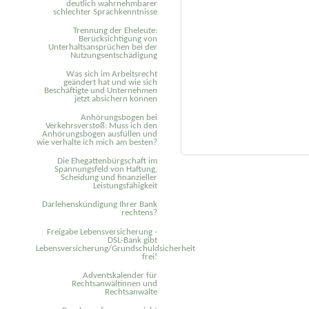
deutlich wahrnehmbarer
schlechter Sprachkenntnisse
Trennung der Eheleute:
Berücksichtigung von
Unterhaltsansprüchen bei der
Nutzungsentschädigung
Was sich im Arbeitsrecht
geändert hat und wie sich
Beschäftigte und Unternehmen
jetzt absichern können
Anhörungsbogen bei
Verkehrsverstoß: Muss ich den
Anhörungsbogen ausfüllen und
wie verhalte ich mich am besten?
Die Ehegattenbürgschaft im
Spannungsfeld von Haftung,
Scheidung und finanzieller
Leistungsfähigkeit
Darlehenskündigung Ihrer Bank
rechtens?
Freigabe Lebensversicherung -
DSL-Bank gibt
Lebensversicherung/Grundschuldsicherheit
frei!
Adventskalender für
Rechtsanwältinnen und
Rechtsanwälte