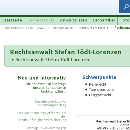
Startseite
Suchergebnis
Anwaltslisten
Fachartikel
Foto
Hier befinden Sie sich:
DAWR
Rechtsanwälte
Frankfurt am Main
Rechtsanw
Rechtsanwalt
Stefan Tödt-Lorenzen
Rechtsanwalt Stefan Tödt-Lorenzen
Schwerpunkte
Neu und informativ
Die neuesten Fachbeiträge
Reiserecht
unserer kompetenten
Tourismusrecht
Rechtsanwälte ...
Fluggastrecht
Darlehensvertrag vs.
Schenkungsvertrag
Das Nachprüfungsverfahren bei
der
Berufsunfähigkeitsversicherung
Rechtsanwalt Stefan Tö
Alfred
Vertrag unwirksam wegen
60599 Frankfurt am Ma