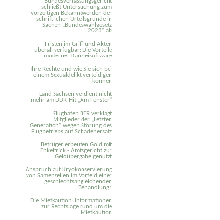
Bundesverfassungsgericht
schließt Untersuchung zum
vorzeitigen Bekanntwerden der
schriftlichen Urteilsgründe in
Sachen „Bundeswahlgesetz
2023“ ab
Fristen im Griff und Akten
überall verfügbar: Die Vorteile
moderner Kanzleisoftware
Ihre Rechte und wie Sie sich bei
einem Sexual­delikt verteidigen
können
Land Sachsen verdient nicht
mehr am DDR-Hit „Am Fenster“
Flughafen BER verklagt
Mitglieder der „Letzten
Generation“ wegen Störung des
Flugbetriebs auf Schadenersatz
Betrüger erbeuten Gold mit
Enkeltrick - Amtsgericht zur
Geldübergabe genutzt
Anspruch auf Kryokonservierung
von Samenzellen im Vorfeld einer
geschlechtsangleichenden
Behandlung?
Die Mietkaution: Informationen
zur Rechtslage rund um die
Mietkaution