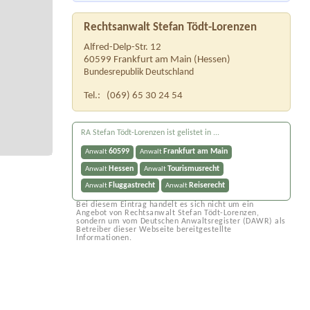
Rechtsanwalt Stefan Tödt-Lorenzen
Alfred-Delp-Str. 12
60599
Frankfurt am Main
(
Hessen
)
Bundesrepublik Deutschland
Tel.:
(069) 65 30 24 54
RA Stefan Tödt-Lorenzen ist gelistet in ...
60599
Frankfurt am Main
Anwalt
Anwalt
Hessen
Tourismusrecht
Anwalt
Anwalt
Fluggastrecht
Reiserecht
Anwalt
Anwalt
Bei diesem Eintrag handelt es sich nicht um ein
Angebot von Rechtsanwalt Stefan Tödt-Lorenzen,
sondern um vom Deutschen Anwaltsregister (DAWR) als
Betreiber dieser Webseite bereitgestellte
Informationen.