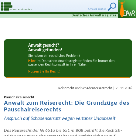
Anwalt suchen
Menü einblenden
Deutsches Anwaltsregister
Anwalt gesucht?
Anwalt gefunden!
Sie haben ein rechtliches Problem?
Hier
im Deutschen Anwaltsregister finden Sie immer den
passenden Rechtsanwalt in Ihrer Nähe.
Nutzen Síe Ihr Recht!
|
Reiserecht
und
Schadensersatzrecht
25.11.2016
Pauschal­reiserecht
Anwalt zum Reiserecht: Die Grundzüge des
Pauschal­reiserechts
Anspruch auf Schadens­ersatz wegen vertaner Urlaubszeit