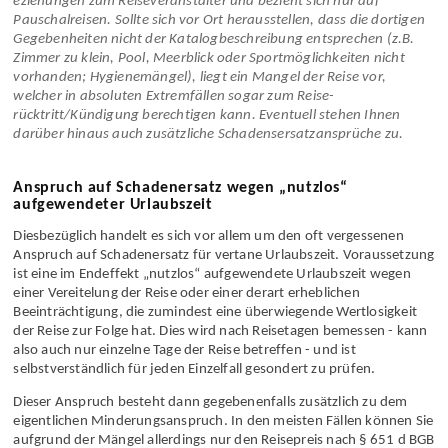
Das Reiserecht der §§ 651a bis 651 m BGB betrifft die Rechtsb­
eziehungen zum Reise­veranstalter und bezieht sich nur auf
Pauschal­reisen. Sollte sich vor Ort heraus­stellen, dass die dortigen
Gegebenheiten nicht der Katalog­beschreibung entsprechen (z.B.
Zimmer zu klein, Pool, Meerblick oder Sport­möglichkeiten nicht
vorhanden; Hygiene­mängel), liegt ein Mangel der Reise vor,
welcher in absoluten Extremfällen sogar zum Reise­
rücktritt/Kündigung berechtigen kann. Eventuell stehen Ihnen
darüber hinaus auch zusätzliche Schadens­ersatz­ansprüche zu.
Anspruch auf Schadenersatz wegen „nutzlos“
aufgewendeter Urlaubszeit
Diesbezüglich handelt es sich vor allem um den oft vergessenen
Anspruch auf Schaden­ersatz für vertane Urlaubszeit. Voraussetzung
ist eine im Endeffekt „nutzlos“ aufgewendete Urlaubszeit wegen
einer Vereitelung der Reise oder einer derart erheblichen
Beeinträchtigung, die zumindest eine überwiegende Wert­losigkeit
der Reise zur Folge hat. Dies wird nach Reisetagen bemessen - kann
also auch nur einzelne Tage der Reise betreffen - und ist
selbstverständlich für jeden Einzelfall gesondert zu prüfen.
Dieser Anspruch besteht dann gegebenenfalls zusätzlich zu dem