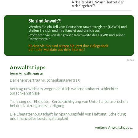
Sebastian Trabhardt
Anwalt zum Thema Diebstahl am
Arbeits­platz: Wann haftet der
Arbeitgeber?
Sie sind Anwalt?!
Werden Sie ein Teil vom Deutschen Anwaltsregister (DAWR) und
stellen Sie sich und Ihre Kanzlei ausführlich vor!
Profitieren Sie von der großen Reichweite des DAWR und seiner
Partnerportale.
Klicken Sie hier und nutzen Sie jetzt Ihre Gelegenheit
auf mehr Mandate aus dem Internet!
#3426
Anwaltstipps
beim Anwaltsregister
Darlehensvertrag vs. Schenkungsvertrag
Vertrag unwirksam wegen deutlich wahrnehmbarer schlechter
Sprachkenntnisse
Trennung der Eheleute: Berücksichtigung von Unterhaltsansprüchen
bei der Nutzungsentschädigung
Die Ehegattenbürgschaft im Spannungsfeld von Haftung, Scheidung
und finanzieller Leistungsfähigkeit
weitere Anwaltstipps ...