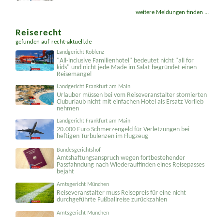
Kosten für vom Gläubiger über den Schuldner
eingeholte Schufa-Auskunft sind kein Verzugsschaden
weitere Meldungen finden ...
Reiserecht
gefunden auf
recht-aktuell.de
Landgericht Koblenz
"All-inclusive Familienhotel" bedeutet nicht "all for
kids" und nicht jede Made im Salat begründet einen
Reisemangel
Landgericht Frankfurt am Main
Urlauber müssen bei vom Reiseveranstalter stornierten
Cluburlaub nicht mit einfachen Hotel als Ersatz Vorlieb
nehmen
Landgericht Frankfurt am Main
20.000 Euro Schmerzengeld für Verletzungen bei
heftigen Turbulenzen im Flugzeug
Bundesgerichtshof
Amtshaftungs­anspruch wegen fortbestehender
Passfahndung nach Wiederauffinden eines Reisepasses
bejaht
Amtsgericht München
Reiseveranstalter muss Reisepreis für eine nicht
durchgeführte Fußballreise zurückzahlen