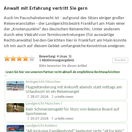
erklären.
Anwalt mit Erfahrung vertritt Sie gern
Auch im Pauschal­reiserecht ist - aufgrund des Sitzes einiger großer
Reise­veranstalter - der Land­gerichts­bezirk Frankfurt am Main einer
der „Knoten­punkte“ des deutschen Reiserechts. Unter anderem
durch eine Vielzahl von Termins­vertretungen (für auswärtige
Rechts­anwälte) bei den Gerichten hier in Frankfurt am Main konnte
ich mir auch auf diesem Gebiet umfangreiche Kenntnisse aneignen.
Bewertung:
4
(max.
5
)
1
Abstimmungsergebnis
Drucken
Bitte bewerten Sie diesen Artikel.
Lesen Sie hier von unserem Partner recht-aktuell.de empfohlene Rechtsnachrichten
...
Amtsgericht München
Flugzeitänderung mit Ankunft abends statt mittags am
Urlaubsort ist ein Reisemangel
28.07.2026
urteile.news
Landgericht München I
Kein Schmerzensgeld für Sturz von Balance Board auf
Sportmesse
20.07.2026
urteile.news