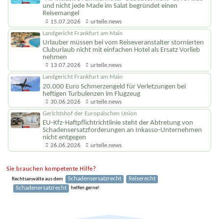
Landgericht Koblenz
"All-inclusive Familienhotel" bedeutet nicht "all for kids"
und nicht jede Made im Salat begründet einen
Reisemangel
15.07.2026
urteile.news
Landgericht Frankfurt am Main
Urlauber müssen bei vom Reiseveranstalter stornierten
Cluburlaub nicht mit einfachen Hotel als Ersatz Vorlieb
nehmen
13.07.2026
urteile.news
Landgericht Frankfurt am Main
20.000 Euro Schmerzengeld für Verletzungen bei
heftigen Turbulenzen im Flugzeug
30.06.2026
urteile.news
Gerichtshof der Europäischen Union
EU-Kfz-Haftpflicht­richtlinie steht der Abtretung von
Schadenser­satzforderungen an Inkasso-Unternehmen
nicht entgegen
26.06.2026
urteile.news
Sie brauchen kompetente Hilfe?
Schadensersatzrecht
Reiserecht
Rechtsanwälte aus dem
Schadenersatzrecht
helfen gerne!