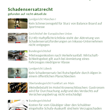
weitere Meldungen finden ...
Schadensersatzrecht
gefunden auf
recht-aktuell.de
Landgericht München I
Kein Schmerzensgeld für Sturz von Balance Board auf
Sportmesse
Gerichtshof der Europäischen Union
EU-Kfz-Haftpflicht­richtlinie steht der Abtretung von
Schadenser­satzforderungen an Inkasso-Unternehmen
nicht entgegen
Bundesgerichtshof
Mietwagenkosten nach Verkehrsunfall: Wirtschaft­
lichkeitsgebot gilt auch bei Anmietung eines
Fahrzeuges niedrigerer Klasse
Landgericht Lübeck
Kein Schadensersatz bei Rutschgefahr durch Algen in
einem öffentlichen Planschbecken
Oberlandesgericht Frankfurt am Main
Weindiebstahl im Hotel Kronenschlösschen: Gastronom
wird für Durchsuchung aufgrund des Verdachts auf
Versicherungsbetrug nicht entschädigt
Bundesgerichtshof