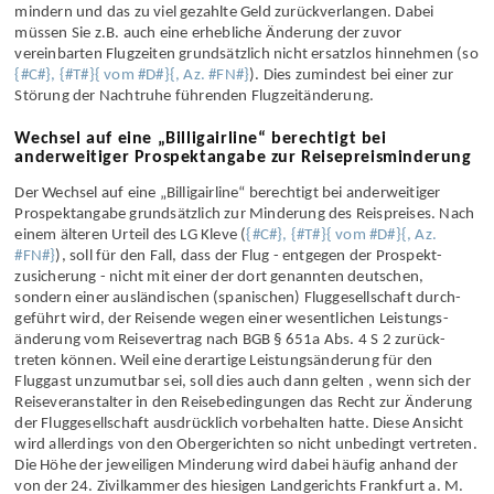
eigentlichen Minderungs­anspruch. In den meisten Fällen können Sie
aufgrund der Mängel allerdings nur den Reisepreis nach § 651 d BGB
mindern und das zu viel gezahlte Geld zurück­verlangen. Dabei
müssen Sie z.B. auch eine erhebliche Änderung der zuvor
vereinbarten Flugzeiten grund­sätzlich nicht ersatzlos hinnehmen (so
{#C#}, {#T#}{ vom #D#}{, Az. #FN#}
). Dies zumindest bei einer zur
Störung der Nachtruhe führenden Flugzeit­änderung.
Wechsel auf eine „Billigairline“ berechtigt bei
anderweitiger Prospektangabe zur Reisepreisminderung
Der Wechsel auf eine „Billig­airline“ berechtigt bei ander­weitiger
Prospekt­angabe grund­sätzlich zur Minderung des Reispreises. Nach
einem älteren Urteil des LG Kleve (
{#C#}, {#T#}{ vom #D#}{, Az.
#FN#}
), soll für den Fall, dass der Flug - entgegen der Prospekt­
zusicherung - nicht mit einer der dort genannten deutschen,
sondern einer ausländischen (spanischen) Fluggesellschaft durch­
geführt wird, der Reisende wegen einer wesentlichen Leistungs­
änderung vom Reise­vertrag nach BGB § 651a Abs. 4 S 2 zurück­
treten können. Weil eine derartige Leistungs­änderung für den
Fluggast unzumutbar sei, soll dies auch dann gelten , wenn sich der
Reise­veranstalter in den Reise­bedingungen das Recht zur Änderung
der Fluggesellschaft ausdrücklich vorbehalten hatte. Diese Ansicht
wird allerdings von den Ober­gerichten so nicht unbedingt vertreten.