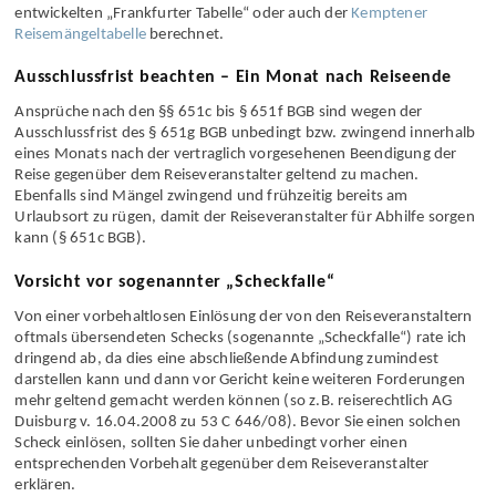
Die Höhe der jeweiligen Minderung wird dabei häufig anhand der
von der 24. Zivilkammer des hiesigen Land­gerichts Frankfurt a. M.
entwickelten „Frankfurter Tabelle“ oder auch der
Kemptener
Reisemängeltabelle
berechnet.
Ausschlussfrist beachten – Ein Monat nach Reiseende
Ansprüche nach den §§ 651c bis § 651f BGB sind wegen der
Ausschluss­frist des § 651g BGB unbedingt bzw. zwingend innerhalb
eines Monats nach der vertraglich vorgesehenen Beendigung der
Reise gegenüber dem Reise­veranstalter geltend zu machen.
Ebenfalls sind Mängel zwingend und frühzeitig bereits am
Urlaubsort zu rügen, damit der Reise­veranstalter für Abhilfe sorgen
kann (§ 651c BGB).
Vorsicht vor sogenannter „Scheckfalle“
Von einer vorbehaltlosen Einlösung der von den Reise­veranstaltern
oftmals übersendeten Schecks (sogenannte „Scheckfalle“) rate ich
dringend ab, da dies eine ab­schließende Abfindung zumindest
darstellen kann und dann vor Gericht keine weiteren Forderungen
mehr geltend gemacht werden können (so z.B. reise­rechtlich AG
Duisburg v. 16.04.2008 zu 53 C 646/08). Bevor Sie einen solchen
Scheck einlösen, sollten Sie daher unbedingt vorher einen
entsprechenden Vorbehalt gegenüber dem Reise­veranstalter