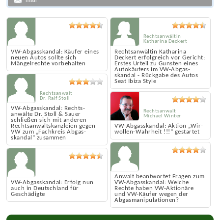
mail
Rechtsanwältin
Katharina Deckert
VW-Abgasskandal: Käufer eines
Rechtsanwältin Katharina
neuen Autos sollte sich
Deckert erfolgreich vor Gericht:
Mängelrechte vorbehalten
Erstes Urteil zu Gunsten eines
Autokäufers im VW-Abgas­
skandal - Rückgabe des Autos
Seat Ibiza Style
Rechtsanwalt
Dr. Ralf Stoll
VW-Abgas­skandal: Rechts­
Rechtsanwalt
anwälte Dr. Stoll & Sauer
Michael Winter
schließen sich mit anderen
Rechts­anwalts­kanzleien gegen
VW-Abgas­skandal: Aktion „Wir-
VW zum „Fachkreis Abgas­
wollen-Wahrheit !!!“ gestartet
skandal“ zusammen
Anwalt beantwortet Fragen zum
VW-Abgas­skandal: Erfolg nun
VW-Abgasskandal: Welche
auch in Deutschland für
Rechte haben VW-Aktionäre
Geschädigte
und VW-Käufer wegen der
Abgasmanipulationen?