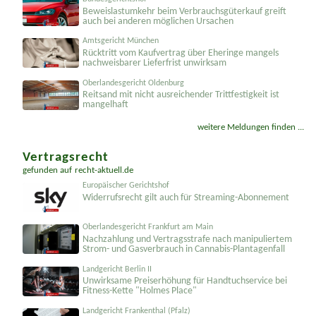
Bundesgerichtshof
Beweislastumkehr beim Verbrauchsgüterkauf greift
auch bei anderen möglichen Ursachen
Amtsgericht München
Rücktritt vom Kaufvertrag über Eheringe mangels
nachweisbarer Lieferfrist unwirksam
Oberlandesgericht Oldenburg
Reitsand mit nicht ausreichender Trittfestigkeit ist
mangelhaft
weitere Meldungen finden ...
Vertragsrecht
gefunden auf
recht-aktuell.de
Europäischer Gerichtshof
Widerrufsrecht gilt auch für Streaming-Abonnement
Oberlandesgericht Frankfurt am Main
Nachzahlung und Vertragsstrafe nach manipuliertem
Strom- und Gasverbrauch in Cannabis-Plantagenfall
Landgericht Berlin II
Unwirksame Preiserhöhung für Handtuchservice bei
Fitness-Kette "Holmes Place"