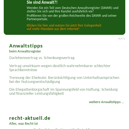
Sie sind Anwalt?!
Werden Sie ein Teil vom Deutschen Anwaltsregister (DAWR) und
stellen Sie sich und Ihre Kanzlei ausführlich vor!
Profitieren Sie von der großen Reichweite des DAWR und seiner
Partnerportale.
Klicken Sie hier und nutzen Sie jetzt Ihre Gelegenheit
auf mehr Mandate aus dem Internet!
#1672
Anwaltstipps
beim Anwaltsregister
Darlehensvertrag vs. Schenkungsvertrag
Vertrag unwirksam wegen deutlich wahrnehmbarer schlechter
Sprachkenntnisse
Trennung der Eheleute: Berücksichtigung von Unterhaltsansprüchen
bei der Nutzungsentschädigung
Die Ehegattenbürgschaft im Spannungsfeld von Haftung, Scheidung
und finanzieller Leistungsfähigkeit
weitere Anwaltstipps ...
recht-aktuell.de
Alles, was Recht ist