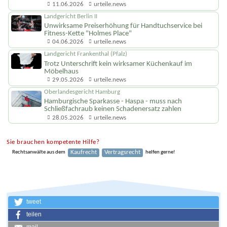
fehlender Gelegenheit zur Mangelprüfung
11.06.2026
urteile.news
Landgericht Berlin II
Unwirksame Preiserhöhung für Handtuchservice bei
Fitness-Kette "Holmes Place"
04.06.2026
urteile.news
Landgericht Frankenthal (Pfalz)
Trotz Unterschrift kein wirksamer Küchenkauf im
Möbelhaus
29.05.2026
urteile.news
Oberlandesgericht Hamburg
Hamburgische Sparkasse - Haspa - muss nach
Schließfachraub keinen Schadenersatz zahlen
28.05.2026
urteile.news
Sie brauchen kompetente Hilfe?
Kaufrecht
Vertragsrecht
Rechtsanwälte aus dem
helfen gerne!
tweet
teilen