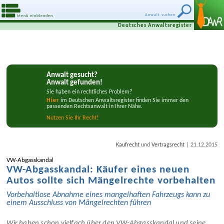
Anwalt suchen
Menü einblenden
Deutsches Anwaltsregister
Anwalt gesucht?
Anwalt gefunden!
Sie haben ein rechtliches Problem?
Hier
im Deutschen Anwaltsregister finden Sie immer den
passenden Rechtsanwalt in Ihrer Nähe.
Nutzen Síe Ihr Recht!
|
Kaufrecht
und
Vertragsrecht
21.12.2015
VW-Abgasskandal
VW-Abgasskandal: Käufer eines neuen
Autos sollte sich Mängelrechte vorbehalten
Vorbehaltlose Abnahme eines mangelhaften Fahrzeugs kann zu
einem Ausschluss von Mängelrechten führen