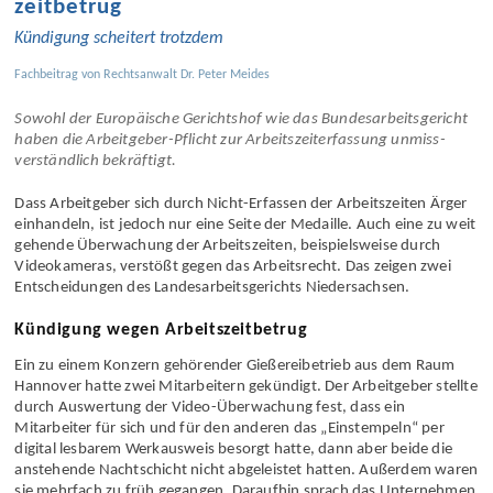
zeitbetrug
Kündigung scheitert trotzdem
Fachbeitrag von
Rechtsanwalt Dr. Peter Meides
Sowohl der Europäische Gerichtshof wie das Bundes­arbeits­gericht
haben die Arbeitgeber-Pflicht zur Arbeitszeit­erfassung unmiss­
verständlich bekräftigt.
Dass Arbeitgeber sich durch Nicht-Erfassen der Arbeits­zeiten Ärger
einhandeln, ist jedoch nur eine Seite der Medaille. Auch eine zu weit
gehende Über­wachung der Arbeits­zeiten, beispiels­weise durch
Video­kameras, verstößt gegen das Arbeits­recht. Das zeigen zwei
Entscheidungen des Landes­arbeits­gerichts Nieder­sachsen.
Kündigung wegen Arbeitszeitbetrug
Ein zu einem Konzern gehörender Gießerei­betrieb aus dem Raum
Hannover hatte zwei Mitarbeitern gekündigt. Der Arbeitgeber stellte
durch Auswertung der Video-Über­wachung fest, dass ein
Mitarbeiter für sich und für den anderen das „Einstempeln“ per
digital lesbarem Werkausweis besorgt hatte, dann aber beide die
anstehende Nacht­schicht nicht abgeleistet hatten. Außerdem waren
sie mehrfach zu früh gegangen. Daraufhin sprach das Unternehmen