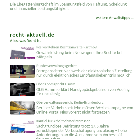
Die Ehegattenbürgschaft im Spannungsfeld von Haftung, Scheidung
und finanzieller Leistungsfähigkeit
weitere Anwaltstipps ...
recht-aktuell.de
Alles, was Recht ist
Posikov Kehren Rechtsanwälte PartmbB
Gewährleistung beim Neuwagen: Ihre Rechte bei
Mängeln
Bundesverwaltungsgericht
Formgerechter Nachweis der elektronischen Zustellung
nur durch elektronisches Empfangsbekenntnis möglich
Oberlandesgericht Hamm
OLG Hamm erklärt Handgepäckgebühren von Vueling
für unzulässig
Oberverwaltungsgericht Berlin-Brandenburg
Berliner Verkehrsbetriebe müssen Werbekampagne von
Online-Portal Nius vorerst nicht fortsetzen
Kanzlei für Arbeitnehmerinteressen
Sachgrundlose Befristung trotz 17,5 Jahre
zurückliegender Vorbeschäftigung unzulässig – hohe
Anforderungen an die Ausnahme vom Vorbeschäf­