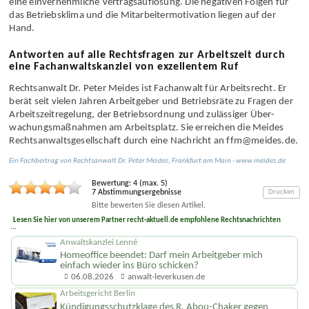
eine ein­vernehmliche Vertrags­auflösung. Die negativen Folgen für
das Betriebs­klima und die Mitarbeiter­motivation liegen auf der
Hand.
Antworten auf alle Rechtsfragen zur Arbeitszeit durch
eine Fachanwaltskanzlei von exzellentem Ruf
Rechtsanwalt Dr. Peter Meides ist Fachanwalt für Arbeits­recht. Er
berät seit vielen Jahren Arbeitgeber und Betriebs­räte zu Fragen der
Arbeitszeit­regelung, der Betriebs­ordnung und zulässiger Über­
wachungs­maßnahmen am Arbeits­platz. Sie erreichen die Meides
Rechts­anwalts­gesellschaft durch eine Nachricht an ffm@meides.de.
Ein Fachbeitrag von
Rechtsanwalt
Dr. Peter Meides
,
Frankfurt am Main
-
www.meides.de
Bewertung:
4
(max.
5
)
7
Abstimmungsergebnisse
Drucken
Bitte bewerten Sie diesen Artikel.
Lesen Sie hier von unserem Partner recht-aktuell.de empfohlene Rechtsnachrichten
...
Anwaltskanzlei Lenné
Homeoffice beendet: Darf mein Arbeitgeber mich
einfach wieder ins Büro schicken?
06.08.2026
anwalt-leverkusen.de
Arbeitsgericht Berlin
Kündigungs­schutzklage des R. Abou-Chaker gegen