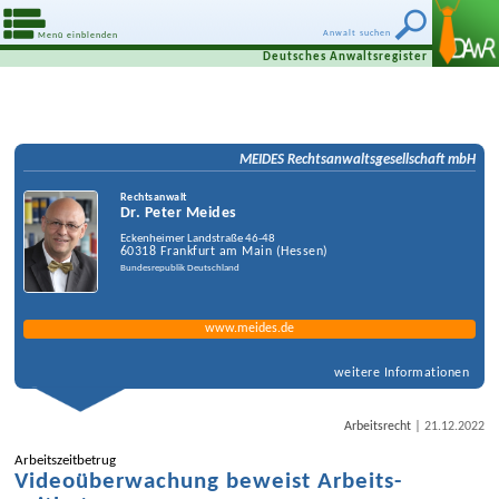
Anwalt suchen
Menü einblenden
Deutsches Anwaltsregister
MEIDES Rechtsanwalts­gesellschaft mbH
Rechtsanwalt
Dr. Peter Meides
Eckenheimer Landstraße 46-48
60318
Frankfurt am Main
(
Hessen
)
Bundesrepublik Deutschland
www.meides.de
weitere Informationen
|
Arbeitsrecht
21.12.2022
Arbeits­zeitbetrug
Video­überwachung beweist Arbeits­