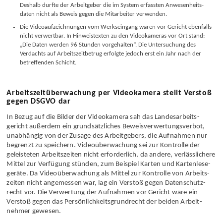
Deshalb durfte der Arbeitgeber die im System erfassten Anwesenheits­
daten nicht als Beweis gegen die Mitarbeiter verwenden.
Die Video­aufzeichnungen vom Werks­eingang waren vor Gericht ebenfalls
nicht verwertbar. In Hinweis­texten zu den Video­kameras vor Ort stand:
„Die Daten werden 96 Stunden vorgehalten“. Die Untersuchung des
Verdachts auf Arbeits­zeitbetrug erfolgte jedoch erst ein Jahr nach der
betreffenden Schicht.
Arbeitszeitüberwachung per Videokamera stellt Verstoß
gegen DSGVO dar
In Bezug auf die Bilder der Videokamera sah das Landes­arbeits­
gericht außerdem ein grund­sätzliches Beweis­verwertungs­verbot,
unabhängig von der Zusage des Arbeit­gebers, die Aufnahmen nur
begrenzt zu speichern. Video­überwachung sei zur Kontrolle der
geleisteten Arbeits­zeiten nicht erforderlich, da andere, verlässlichere
Mittel zur Verfügung stünden, zum Beispiel Karten und Kartenlese­
geräte. Da Video­überwachung als Mittel zur Kontrolle von Arbeits­
zeiten nicht angemessen war, lag ein Verstoß gegen Datenschutz­
recht vor. Die Verwertung der Aufnahmen vor Gericht wäre ein
Verstoß gegen das Persönlichkeits­grundrecht der beiden Arbeit­
nehmer gewesen.