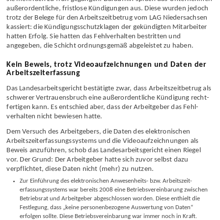
außer­ordentliche, fristlose Kündigungen aus. Diese wurden jedoch
trotz der Belege für den Arbeits­zeitbetrug vom LAG Nieder­sachsen
kassiert: die Kündigungs­schutz­klagen der gekündigten Mitarbeiter
hatten Erfolg. Sie hatten das Fehl­verhalten bestritten und
angegeben, die Schicht ordnungs­gemäß abgeleistet zu haben.
Kein Beweis, trotz Videoaufzeichnungen und Daten der
Arbeitszeiterfassung
Das Landes­arbeits­gericht bestätigte zwar, dass Arbeits­zeitbetrug als
schwerer Vertrauens­bruch eine außer­ordentliche Kündigung recht­
fertigen kann. Es entschied aber, dass der Arbeitgeber das Fehl­
verhalten nicht bewiesen hatte.
Dem Versuch des Arbeit­gebers, die Daten des elektronischen
Arbeits­zeit­erfassungs­systems und die Video­aufzeichnungen als
Beweis anzuführen, schob das Landes­arbeits­gericht einen Riegel
vor. Der Grund: Der Arbeitgeber hatte sich zuvor selbst dazu
verpflichtet, diese Daten nicht (mehr) zu nutzen.
Zur Einführung des elektronischen Anwesenheits- bzw. Arbeits­zeit­
erfassungs­systems war bereits 2008 eine Betriebs­vereinbarung zwischen
Betriebsrat und Arbeitgeber abgeschlossen worden. Diese enthielt die
Festlegung, dass „keine personen­bezogene Auswertung von Daten“
erfolgen sollte. Diese Betriebs­vereinbarung war immer noch in Kraft.