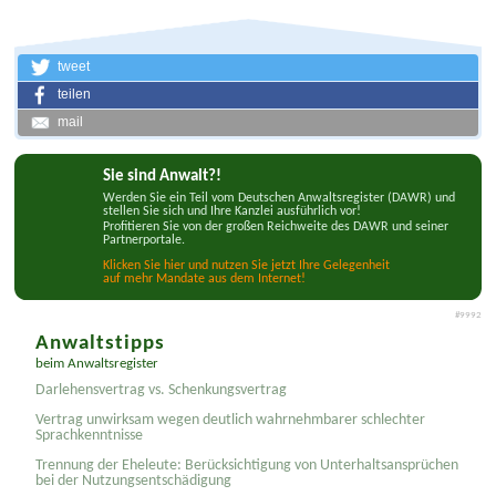
tweet
teilen
mail
Sie sind Anwalt?!
Werden Sie ein Teil vom Deutschen Anwaltsregister (DAWR) und
stellen Sie sich und Ihre Kanzlei ausführlich vor!
Profitieren Sie von der großen Reichweite des DAWR und seiner
Partnerportale.
Klicken Sie hier und nutzen Sie jetzt Ihre Gelegenheit
auf mehr Mandate aus dem Internet!
#9992
Anwaltstipps
beim Anwaltsregister
Darlehensvertrag vs. Schenkungsvertrag
Vertrag unwirksam wegen deutlich wahrnehmbarer schlechter
Sprachkenntnisse
Trennung der Eheleute: Berücksichtigung von Unterhaltsansprüchen
bei der Nutzungsentschädigung