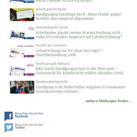
einfach wieder ins Büro schicken?
Arbeitsgericht Berlin
Kündigungs­schutzklage des R. Abou-Chaker gegen
Bushido überwiegend abgewiesen
Anwaltskanzlei Lenné
Arbeitgeber glaubt meiner Krankschreibung nicht:
Habe ich trotzdem Anspruch auf Lohnfortzahlung?
Kanzlei am Südstern
Lohnerhöhung nur für neue Verträge? –
Gleichbehandlung zählt
Rechtsanwalt Aßmann
BAG stärkt Kündigungsschutz in der Elternzeit –
Fachanwalt für Arbeitsrecht erklärt aktuelles Urteil
Bundesarbeitsgericht
Kündigung trotz fehlerhafter Angaben in Massenent­
lassungsanzeige wirksam
weitere Meldungen finden ...
Besuchen Sie uns bei
facebook
Besuchen Sie uns bei
Twitter