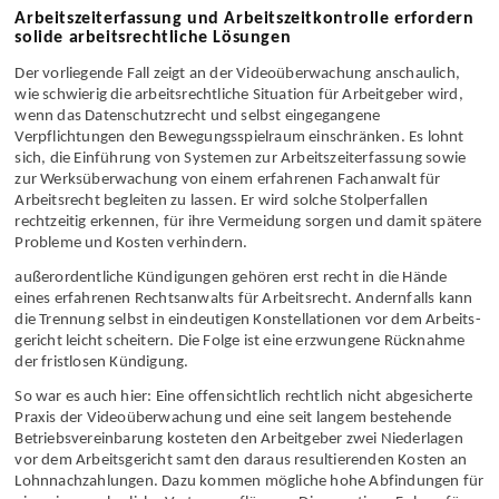
Arbeitszeiterfassung und Arbeitszeitkontrolle erfordern
solide arbeitsrechtliche Lösungen
Der vorliegende Fall zeigt an der Video­überwachung anschaulich,
wie schwierig die arbeits­rechtliche Situation für Arbeitgeber wird,
wenn das Datenschutz­recht und selbst eingegangene
Verpflichtungen den Bewegungs­spielraum einschränken. Es lohnt
sich, die Einführung von Systemen zur Arbeitszeit­erfassung sowie
zur Werks­überwachung von einem erfahrenen Fachanwalt für
Arbeits­recht begleiten zu lassen. Er wird solche Stolper­fallen
rechtzeitig erkennen, für ihre Vermeidung sorgen und damit spätere
Probleme und Kosten verhindern.
außer­ordentliche Kündigungen gehören erst recht in die Hände
eines erfahrenen Rechts­anwalts für Arbeits­recht. Andernfalls kann
die Trennung selbst in eindeutigen Konstellationen vor dem Arbeits­
gericht leicht scheitern. Die Folge ist eine erzwungene Rücknahme
der fristlosen Kündigung.
So war es auch hier: Eine offen­sichtlich rechtlich nicht abgesicherte
Praxis der Video­überwachung und eine seit langem bestehende
Betriebs­vereinbarung kosteten den Arbeitgeber zwei Niederlagen
vor dem Arbeits­gericht samt den daraus resultierenden Kosten an
Lohn­nach­zahlungen. Dazu kommen mögliche hohe Abfindungen für