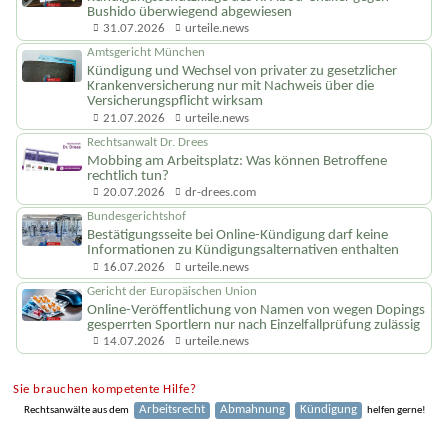
Bushido überwiegend abgewiesen
31.07.2026
urteile.news
Amtsgericht München
Kündigung und Wechsel von privater zu gesetzlicher
Krankenversicherung nur mit Nachweis über die
Versicherungs­pflicht wirksam
21.07.2026
urteile.news
Rechtsanwalt Dr. Drees
Mobbing am Arbeitsplatz: Was können Betroffene
rechtlich tun?
20.07.2026
dr-drees.com
Bundesgerichtshof
Bestätigungsseite bei Online-Kündigung darf keine
Informationen zu Kündigungsal­ternativen enthalten
16.07.2026
urteile.news
Gericht der Europäischen Union
Online-Veröffentlichung von Namen von wegen Dopings
gesperrten Sportlern nur nach Einzelfallprüfung zulässig
14.07.2026
urteile.news
Sie brauchen kompetente Hilfe?
Arbeitsrecht
Abmahnung
Kündigung
Rechtsanwälte aus dem
helfen gerne!