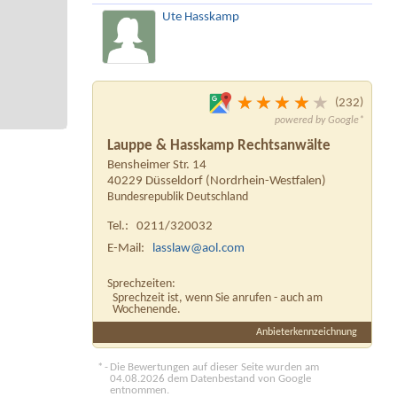
Ute Hasskamp
232
Lauppe & Hasskamp Rechtsanwälte
Bensheimer Str. 14
40229
Düsseldorf
(
Nordrhein-Westfalen
)
Bundesrepublik Deutschland
Tel.:
0211/320032
E-Mail:
lasslaw@aol.com
Sprechzeiten:
Sprechzeit ist, wenn Sie anrufen - auch am
Wochenende.
Anbieterkennzeichnung
*
Die Bewertungen auf dieser Seite wurden am
04.08.2026 dem Datenbestand von Google
entnommen.