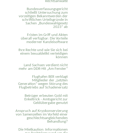
Rechtsanwälte
Bundesverfassungsgericht
schließt Untersuchung zum
vorzeitigen Bekanntwerden der
schriftlichen Urteilsgründe in
Sachen „Bundeswahlgesetz
2023“ ab
Fristen im Griff und Akten
überall verfügbar: Die Vorteile
moderner Kanzleisoftware
Ihre Rechte und wie Sie sich bei
einem Sexual­delikt verteidigen
können
Land Sachsen verdient nicht
mehr am DDR-Hit „Am Fenster“
Flughafen BER verklagt
Mitglieder der „Letzten
Generation“ wegen Störung des
Flugbetriebs auf Schadenersatz
Betrüger erbeuten Gold mit
Enkeltrick - Amtsgericht zur
Geldübergabe genutzt
Anspruch auf Kryokonservierung
von Samenzellen im Vorfeld einer
geschlechtsangleichenden
Behandlung?
Die Mietkaution: Informationen