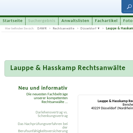
Startseite
Suchergebnis
Anwaltslisten
Fachartikel
Foto
Hier befinden Sie sich:
DAWR
Rechtsanwälte
Düsseldorf
Lauppe & Hasskam
Lauppe & Hasskamp Rechtsanwälte
Neu und informativ
Die neuesten Fachbeiträge
unserer kompetenten
Lauppe & Hasskamp Re
Rechtsanwälte ...
Benshe
40229 Düsseldorf (Nordrhei
Darlehensvertrag vs.
Schenkungsvertrag
Das Nachprüfungsverfahren bei
der
Berufsunfähigkeitsversicherung