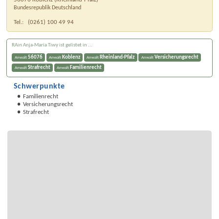
Bundesrepublik Deutschland
Tel.:
(0261) 100 49 94
RAin Anja-Maria Tiwy ist gelistet in ...
56076
Koblenz
Rheinland-Pfalz
Versicherungsrecht
Anwalt
Anwalt
Anwalt
Anwalt
Strafrecht
Familienrecht
Anwalt
Anwalt
Schwerpunkte
Familienrecht
Versicherungsrecht
Strafrecht