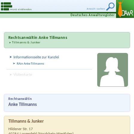
Anwalt suchen
Menü einblenden
Deutsches Anwaltsregister
Rechtsanwältin
Anke Tillmanns
Tillmanns & Junker
Informationsseite zur Kanzlei
RAin Anke Tillmanns
Visitenkarte
Rechtsanwältin
Anke Tillmanns
Tillmanns & Junker
Hildener Str. 17
40764
Langenfeld
(
Nordrhein-Westfalen
)