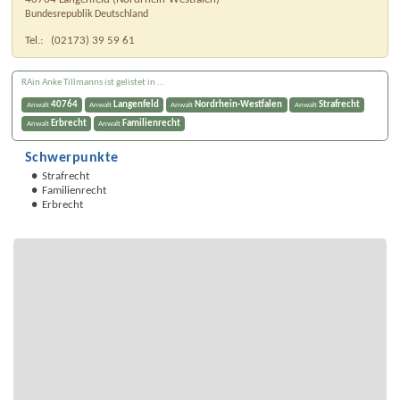
Bundesrepublik Deutschland
Tel.:
(02173) 39 59 61
RAin Anke Tillmanns ist gelistet in ...
40764
Langenfeld
Nordrhein-Westfalen
Strafrecht
Anwalt
Anwalt
Anwalt
Anwalt
Erbrecht
Familienrecht
Anwalt
Anwalt
Schwerpunkte
Strafrecht
Familienrecht
Erbrecht