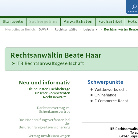
Startseite
Suchergebnis
Anwaltslisten
Fachartikel
Foto
Hier befinden Sie sich:
DAWR
Rechtsanwälte
Leipzig
Rechtsanwältin Beate
Rechtsanwältin
Beate Haar
ITB Rechtsanwaltsgesellschaft
Schwerpunkte
Neu und informativ
Die neuesten Fachbeiträge
Wettbewerbsrecht
unserer kompetenten
Onlinehandel
Rechtsanwälte ...
E-Commerce-Recht
Darlehensvertrag vs.
Schenkungsvertrag
Das Nachprüfungsverfahren bei
der
Berufsunfähigkeitsversicherung
ITB Rechtsanwalts
Torga
Vertrag unwirksam wegen
04347 Leipz