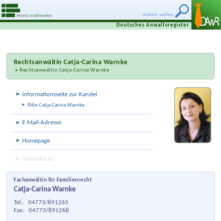
Anwalt suchen
Menü einblenden
Deutsches Anwaltsregister
Rechtsanwältin
Catja-Carina Warnke
Rechtsanwältin Catja-Carina Warnke
Informationsseite zur Kanzlei
RAin Catja-Carina Warnke
E-Mail-Adresse
Homepage
Visitenkarte
Fachanwältin für Familienrecht
Catja-Carina Warnke
Tel.:
04773/891265
Fax:
04773/891268