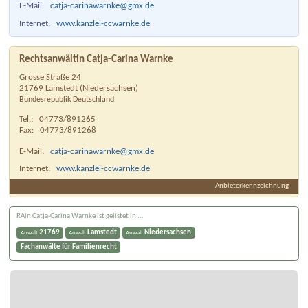
E-Mail:
catja-carinawarnke@gmx.de
Internet:
www.kanzlei-ccwarnke.de
Rechtsanwältin Catja-Carina Warnke
Grosse Straße 24
21769
Lamstedt
(
Niedersachsen
)
Bundesrepublik Deutschland
Tel.:
04773/891265
Fax:
04773/891268
E-Mail:
catja-carinawarnke@gmx.de
Internet:
www.kanzlei-ccwarnke.de
Anbieterkennzeichnung
RAin Catja-Carina Warnke ist gelistet in ...
21769
Lamstedt
Niedersachsen
Anwalt
Anwalt
Anwalt
Fachanwälte für Familienrecht