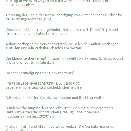
Vertrag unwirksam wegen deutlich wahrnehmbarer schlechter
Sprachkenntnisse
Trennung der Eheleute: Berücksichtigung von Unterhaltsansprüchen bei
der Nutzungsentschädigung
Was sich im Arbeitsrecht geändert hat und wie sich Beschäftigte und
Unternehmen jetzt absichern können
Anhörungsbogen bei Verkehrsverstoß: Muss ich den Anhörungsbogen
ausfüllen und wie verhalte ich mich am besten?
Die Ehegattenbürgschaft im Spannungsfeld von Haftung, Scheidung und
finanzieller Leistungsfähigkeit
Darlehenskündigung Ihrer Bank rechtens?
Freigabe Lebensversicherung - DSL-Bank gibt
Lebensversicherung/Grundschuldsicherheit frei!
Adventskalender für Rechtsanwältinnen und Rechtsanwälte
Bundesverfassungsgericht schließt Untersuchung zum vorzeitigen
Bekanntwerden der schriftlichen Urteilsgründe in Sachen
„Bundeswahlgesetz 2023“ ab
Fristen im Griff und Akten überall verfügbar: Die Vorteile moderner
Kanzleisoftware