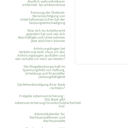
deutlich wahrnehmbarer
schlechter Sprachkenntnisse
Trennung der Eheleute:
Berücksichtigung von
Unterhaltsansprüchen bei der
Nutzungsentschädigung
Was sich im Arbeitsrecht
geändert hat und wie sich
Beschäftigte und Unternehmen
jetzt absichern können
Anhörungsbogen bei
Verkehrsverstoß: Muss ich den
Anhörungsbogen ausfüllen und
wie verhalte ich mich am besten?
Die Ehegattenbürgschaft im
Spannungsfeld von Haftung,
Scheidung und finanzieller
Leistungsfähigkeit
Darlehenskündigung Ihrer Bank
rechtens?
Freigabe Lebensversicherung -
DSL-Bank gibt
Lebensversicherung/Grundschuldsicherheit
frei!
Adventskalender für
Rechtsanwältinnen und
Rechtsanwälte