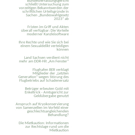
Bundesverfassungsgericht
schließt Untersuchung zum
vorzeitigen Bekanntwerden der
schriftlichen Urteilsgründe in
Sachen „Bundeswahlgesetz
2023“ ab
Fristen im Griff und Akten
überall verfügbar: Die Vorteile
moderner Kanzleisoftware
Ihre Rechte und wie Sie sich bei
einem Sexual­delikt verteidigen
können
Land Sachsen verdient nicht
mehr am DDR-Hit „Am Fenster“
Flughafen BER verklagt
Mitglieder der „Letzten
Generation“ wegen Störung des
Flugbetriebs auf Schadenersatz
Betrüger erbeuten Gold mit
Enkeltrick - Amtsgericht zur
Geldübergabe genutzt
Anspruch auf Kryokonservierung
von Samenzellen im Vorfeld einer
geschlechtsangleichenden
Behandlung?
Die Mietkaution: Informationen
zur Rechtslage rund um die
Mietkaution