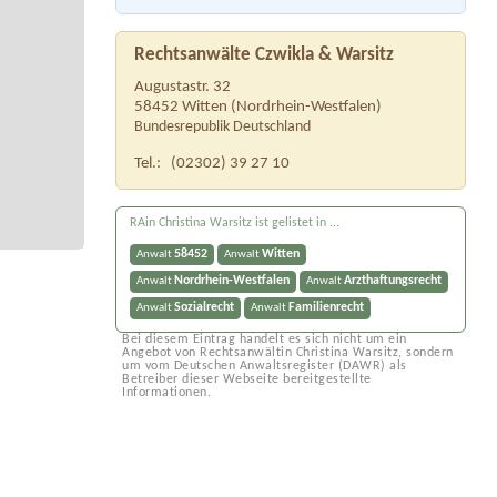
Rechtsanwälte Czwikla & Warsitz
Augustastr. 32
58452
Witten
(
Nordrhein-Westfalen
)
Bundesrepublik Deutschland
Tel.:
(02302) 39 27 10
RAin Christina Warsitz ist gelistet in ...
58452
Witten
Anwalt
Anwalt
Nordrhein-Westfalen
Arzthaftungsrecht
Anwalt
Anwalt
Sozialrecht
Familienrecht
Anwalt
Anwalt
Bei diesem Eintrag handelt es sich nicht um ein
Angebot von Rechtsanwältin Christina Warsitz, sondern
um vom Deutschen Anwaltsregister (DAWR) als
Betreiber dieser Webseite bereitgestellte
Informationen.