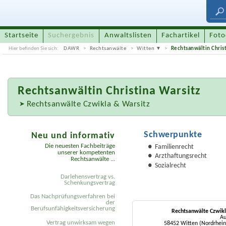
Startseite
Suchergebnis
Anwaltslisten
Fachartikel
Foto
Hier befinden Sie sich:
DAWR
Rechtsanwälte
Witten
Rechtsanwältin Christ
Rechtsanwältin
Christina Warsitz
Rechtsanwälte Czwikla & Warsitz
Schwerpunkte
Neu und informativ
Die neuesten Fachbeiträge
Familienrecht
unserer kompetenten
Arzthaftungsrecht
Rechtsanwälte ...
Sozialrecht
Darlehensvertrag vs.
Schenkungsvertrag
Das Nachprüfungsverfahren bei
der
Berufsunfähigkeitsversicherung
Rechtsanwälte Czwikl
Au
Vertrag unwirksam wegen
58452 Witten (Nordrhein