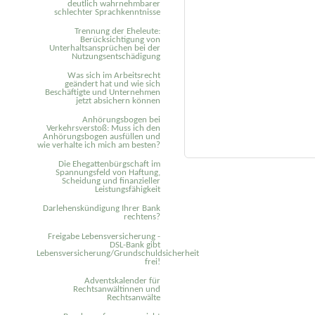
deutlich wahrnehmbarer
schlechter Sprachkenntnisse
Trennung der Eheleute:
Berücksichtigung von
Unterhaltsansprüchen bei der
Nutzungsentschädigung
Was sich im Arbeitsrecht
geändert hat und wie sich
Beschäftigte und Unternehmen
jetzt absichern können
Anhörungsbogen bei
Verkehrsverstoß: Muss ich den
Anhörungsbogen ausfüllen und
wie verhalte ich mich am besten?
Die Ehegattenbürgschaft im
Spannungsfeld von Haftung,
Scheidung und finanzieller
Leistungsfähigkeit
Darlehenskündigung Ihrer Bank
rechtens?
Freigabe Lebensversicherung -
DSL-Bank gibt
Lebensversicherung/Grundschuldsicherheit
frei!
Adventskalender für
Rechtsanwältinnen und
Rechtsanwälte