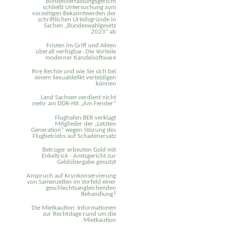
Bundesverfassungsgericht
schließt Untersuchung zum
vorzeitigen Bekanntwerden der
schriftlichen Urteilsgründe in
Sachen „Bundeswahlgesetz
2023“ ab
Fristen im Griff und Akten
überall verfügbar: Die Vorteile
moderner Kanzleisoftware
Ihre Rechte und wie Sie sich bei
einem Sexual­delikt verteidigen
können
Land Sachsen verdient nicht
mehr am DDR-Hit „Am Fenster“
Flughafen BER verklagt
Mitglieder der „Letzten
Generation“ wegen Störung des
Flugbetriebs auf Schadenersatz
Betrüger erbeuten Gold mit
Enkeltrick - Amtsgericht zur
Geldübergabe genutzt
Anspruch auf Kryokonservierung
von Samenzellen im Vorfeld einer
geschlechtsangleichenden
Behandlung?
Die Mietkaution: Informationen
zur Rechtslage rund um die
Mietkaution