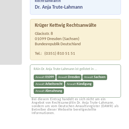
Rechtsanwältin
Dr. Anja Trute-Lahmann
Krüger Kettwig Rechtsanwälte
Glacisstr. 8
01099
Dresden
(
Sachsen
)
Bundesrepublik Deutschland
Tel.:
(0351) 810 51 51
RAin Dr. Anja Trute-Lahmann ist gelistet in ...
01099
Dresden
Sachsen
Anwalt
Anwalt
Anwalt
Arbeitsrecht
Kündigung
Anwalt
Anwalt
Abmahnung
Anwalt
Bei diesem Eintrag handelt es sich nicht um ein
Angebot von Rechtsanwältin Dr. Anja Trute-Lahmann,
sondern um vom Deutschen Anwaltsregister (DAWR) als
Betreiber dieser Webseite bereitgestellte
Informationen.