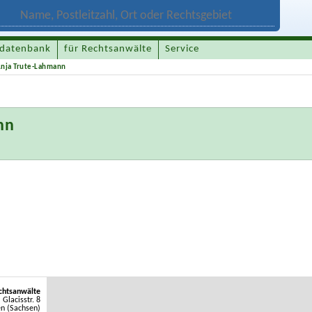
datenbank
für Rechtsanwälte
Service
Anja Trute-Lahmann
nn
chtsanwälte
Glacisstr. 8
n (Sachsen)