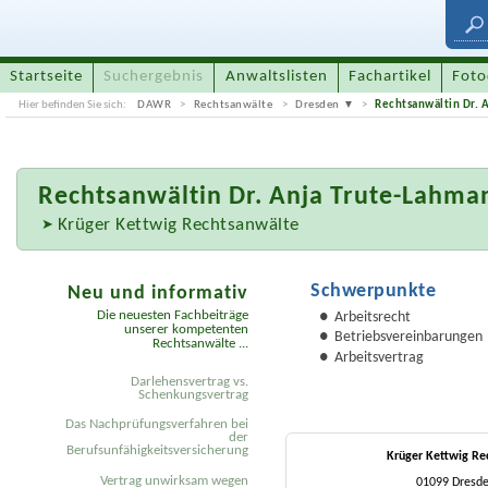
Startseite
Suchergebnis
Anwaltslisten
Fachartikel
Foto
Hier befinden Sie sich:
DAWR
Rechtsanwälte
Dresden
Rechtsanwältin Dr. 
Rechtsanwältin
Dr. Anja Trute-Lahma
Krüger Kettwig Rechtsanwälte
Schwerpunkte
Neu und informativ
Die neuesten Fachbeiträge
Arbeitsrecht
unserer kompetenten
Betriebsvereinbarungen
Rechtsanwälte ...
Arbeitsvertrag
Darlehensvertrag vs.
Schenkungsvertrag
Das Nachprüfungsverfahren bei
der
Berufsunfähigkeitsversicherung
Krüger Kettwig Re
Vertrag unwirksam wegen
01099 Dresde