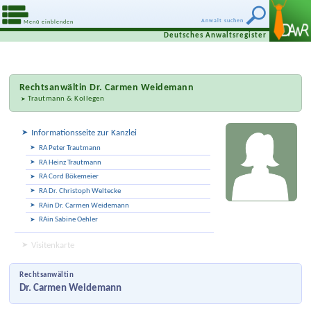
Anwalt suchen
Menü einblenden
Deutsches Anwaltsregister
Rechtsanwältin
Dr. Carmen Weidemann
Trautmann & Kollegen
Informationsseite zur Kanzlei
RA Peter Trautmann
RA Heinz Trautmann
RA Cord Bökemeier
RA Dr. Christoph Weltecke
RAin Dr. Carmen Weidemann
RAin Sabine Oehler
Visitenkarte
Rechtsanwältin
Dr. Carmen Weidemann