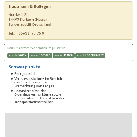
Trautmann & Kollegen
Nordwall 2b
34497
Korbach
(
Hessen
)
Bundesrepublik Deutschland
Tel.:
(05631) 97 76 0
RAin Dr. Carmen Weidemann ist gelistet in ...
34497
Korbach
Hessen
Energierecht
Anwalt
Anwalt
Anwalt
Anwalt
Schwerpunkte
Energierecht
Vertragsgestaltung im Bereich
des Einkaufs und der
Vermarktung von Erdgas
Besonderheiten der
Bioerdgasvermarktung sowie
netzspezifische Thematiken der
Transportnetzbertreiber