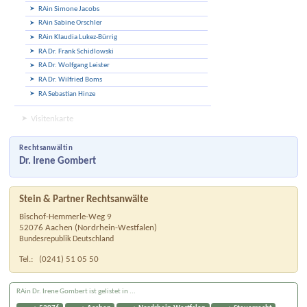
RAin Simone Jacobs
RAin Sabine Orschler
RAin Klaudia Lukez-Bürrig
RA Dr. Frank Schidlowski
RA Dr. Wolfgang Leister
RA Dr. Wilfried Boms
RA Sebastian Hinze
Visitenkarte
Rechtsanwältin
Dr. Irene Gombert
Stein & Partner Rechtsanwälte
Bischof-Hemmerle-Weg 9
52076
Aachen
(
Nordrhein-Westfalen
)
Bundesrepublik Deutschland
Tel.:
(0241) 51 05 50
RAin Dr. Irene Gombert ist gelistet in ...