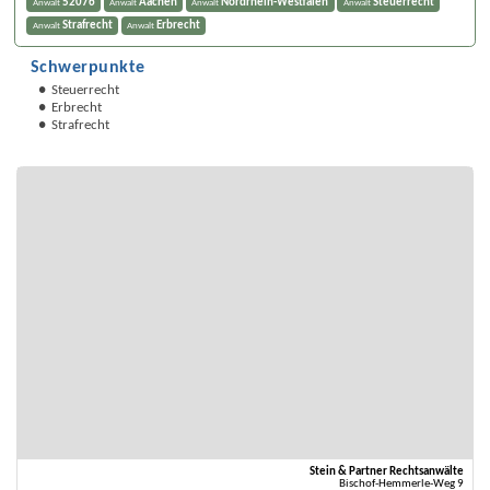
52076
Aachen
Nordrhein-Westfalen
Steuerrecht
Anwalt
Anwalt
Anwalt
Anwalt
Strafrecht
Erbrecht
Anwalt
Anwalt
Schwerpunkte
Steuerrecht
Erbrecht
Strafrecht
Stein & Partner Rechtsanwälte
Bischof-Hemmerle-Weg 9