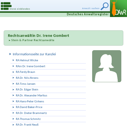
Anwalt suchen
Menü einblenden
Deutsches Anwaltsregister
Rechtsanwältin
Dr. Irene Gombert
Stein & Partner Rechtsanwälte
Informationsseite zur Kanzlei
RA Helmut Wicke
RAin Dr. Irene Gombert
RA Ferdy Braun
RA Dr. Nils Ahrens
RA Timo Jansen
RA Dr. Edgar Stein
RA Dr. Alexander Martius
RA Hans-Peter Girkens
RA David Baker-Price
RA Dr. Dieter Brammertz
RA Thomas Schmitz
RA Dr. Frank Neuß