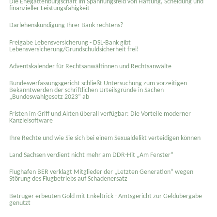
Die Ehegattenbürgschaft im Spannungsfeld von Haftung, Scheidung und
finanzieller Leistungsfähigkeit
Darlehenskündigung Ihrer Bank rechtens?
Freigabe Lebensversicherung - DSL-Bank gibt
Lebensversicherung/Grundschuldsicherheit frei!
Adventskalender für Rechtsanwältinnen und Rechtsanwälte
Bundesverfassungsgericht schließt Untersuchung zum vorzeitigen
Bekanntwerden der schriftlichen Urteilsgründe in Sachen
„Bundeswahlgesetz 2023“ ab
Fristen im Griff und Akten überall verfügbar: Die Vorteile moderner
Kanzleisoftware
Ihre Rechte und wie Sie sich bei einem Sexual­delikt verteidigen können
Land Sachsen verdient nicht mehr am DDR-Hit „Am Fenster“
Flughafen BER verklagt Mitglieder der „Letzten Generation“ wegen
Störung des Flugbetriebs auf Schadenersatz
Betrüger erbeuten Gold mit Enkeltrick - Amtsgericht zur Geldübergabe
genutzt