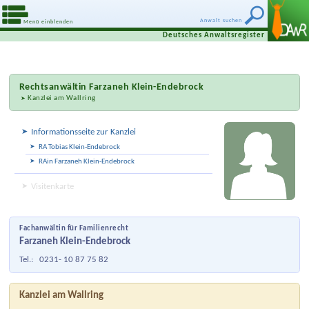
Anwalt suchen
Menü einblenden
Deutsches Anwaltsregister
Rechtsanwältin
Farzaneh Klein-Endebrock
Kanzlei am Wallring
Informationsseite zur Kanzlei
RA Tobias Klein-Endebrock
RAin Farzaneh Klein-Endebrock
Visitenkarte
Fachanwältin für Familienrecht
Farzaneh Klein-Endebrock
Tel.:
0231- 10 87 75 82
Kanzlei am Wallring