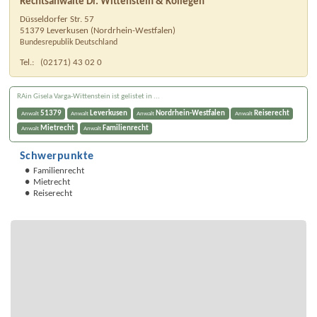
Rechtsanwälte Dr. Wittenstein & Kollegen
Düsseldorfer Str. 57
51379
Leverkusen
(
Nordrhein-Westfalen
)
Bundesrepublik Deutschland
Tel.:
(02171) 43 02 0
RAin Gisela Varga-Wittenstein ist gelistet in ...
51379
Leverkusen
Nordrhein-Westfalen
Reiserecht
Anwalt
Anwalt
Anwalt
Anwalt
Mietrecht
Familienrecht
Anwalt
Anwalt
Schwerpunkte
Familienrecht
Mietrecht
Reiserecht