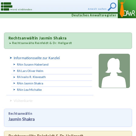
Anwalt suchen
Menü einblenden
Deutsches Anwaltsregister
Rechtsanwältin
Jasmin Shakra
Rechtsanwälte Reinfeldt & Dr. Hellgardt
Informationsseite zur Kanzlei
RAin Susann Haberland
RA Lars Oliver Helm
RA Ivailo R. Klevesath
RAin Jasmin Shakra
RAin Lea Michalke
Visitenkarte
Rechtsanwältin
Jasmin Shakra