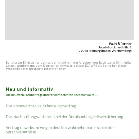
Pauly & Partner
Jacob-Burckhardt-Str. 5
79098 Freiburg (Baden-Württemberg)
Bei diesem Eintrag handelt es sich nicht um ein Angebot von Rechtsanwältin Julia
Latzel, sondern um vom Deutschen Anwaltsregister (DAWR) als Betreiber dieser
Webseite bereitgestellte Informationen.
Neu und informativ
Die neuesten Fachbeiträge unserer kompetenten Rechtsanwälte ...
Darlehensvertrag vs. Schenkungsvertrag
Das Nachprüfungsverfahren bei der Berufsunfähigkeitsversicherung
Vertrag unwirksam wegen deutlich wahrnehmbarer schlechter
Sprachkenntnisse