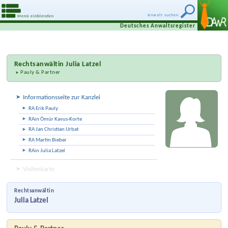
Anwalt suchen
Menü einblenden
Deutsches Anwaltsregister
Rechtsanwältin
Julia Latzel
Pauly & Partner
Informationsseite zur Kanzlei
RA Erik Pauly
RAin Ömür Kavus-Korte
RA Jan Christian Urbat
RA Martin Bieber
RAin Julia Latzel
Visitenkarte
Rechtsanwältin
Julia Latzel