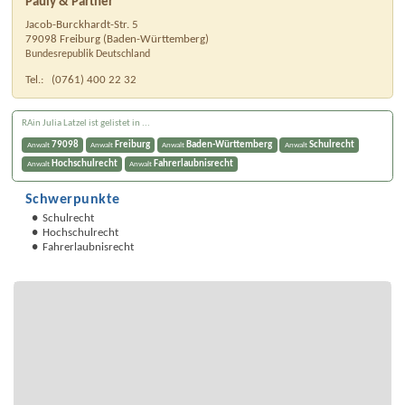
Pauly & Partner
Jacob-Burckhardt-Str. 5
79098
Freiburg
(
Baden-Württemberg
)
Bundesrepublik Deutschland
Tel.:
(0761) 400 22 32
RAin Julia Latzel ist gelistet in ...
79098
Freiburg
Baden-Württemberg
Schulrecht
Anwalt
Anwalt
Anwalt
Anwalt
Hochschulrecht
Fahrerlaubnisrecht
Anwalt
Anwalt
Schwerpunkte
Schulrecht
Hochschulrecht
Fahrerlaubnisrecht