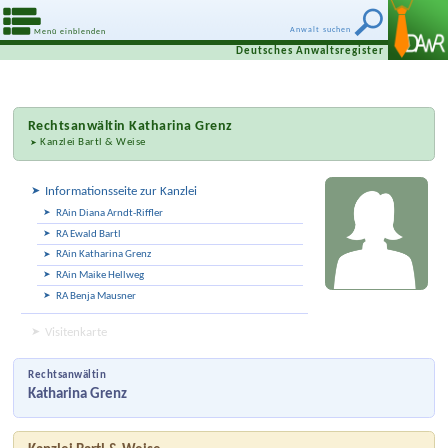
Anwalt suchen
Menü einblenden
Deutsches Anwaltsregister
Rechtsanwältin
Katharina Grenz
Kanzlei Bartl & Weise
Informationsseite zur Kanzlei
RAin Diana Arndt-Riffler
RA Ewald Bartl
RAin Katharina Grenz
RAin Maike Hellweg
RA Benja Mausner
Visitenkarte
Rechtsanwältin
Katharina Grenz