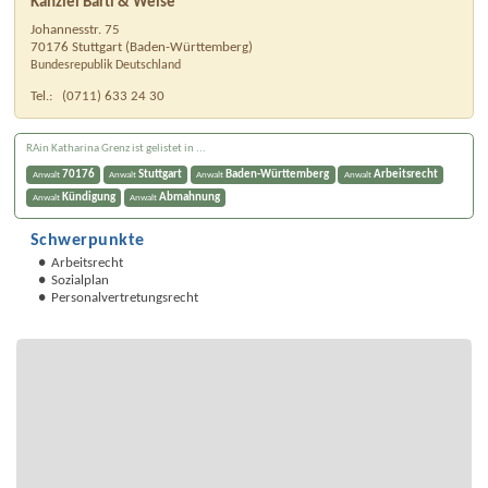
Kanzlei Bartl & Weise
Johannesstr. 75
70176
Stuttgart
(
Baden-Württemberg
)
Bundesrepublik Deutschland
Tel.:
(0711) 633 24 30
RAin Katharina Grenz ist gelistet in ...
70176
Stuttgart
Baden-Württemberg
Arbeitsrecht
Anwalt
Anwalt
Anwalt
Anwalt
Kündigung
Abmahnung
Anwalt
Anwalt
Schwerpunkte
Arbeitsrecht
Sozialplan
Personalvertretungsrecht