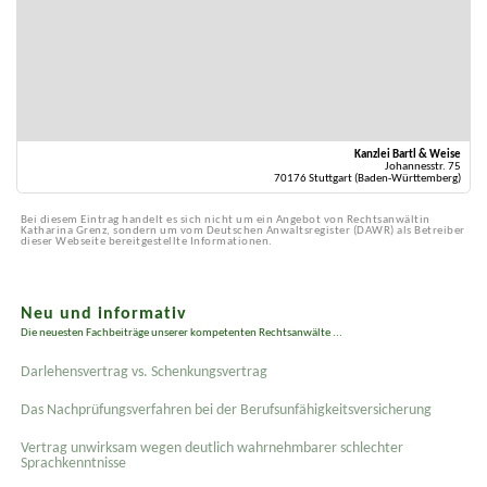
Kanzlei Bartl & Weise
Johannesstr. 75
70176 Stuttgart (Baden-Württemberg)
Bei diesem Eintrag handelt es sich nicht um ein Angebot von Rechtsanwältin
Katharina Grenz, sondern um vom Deutschen Anwaltsregister (DAWR) als Betreiber
dieser Webseite bereitgestellte Informationen.
Neu und informativ
Die neuesten Fachbeiträge unserer kompetenten Rechtsanwälte ...
Darlehensvertrag vs. Schenkungsvertrag
Das Nachprüfungsverfahren bei der Berufsunfähigkeitsversicherung
Vertrag unwirksam wegen deutlich wahrnehmbarer schlechter
Sprachkenntnisse