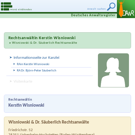
Anwalt suchen
Menü einblenden
Deutsches Anwaltsregister
Rechtsanwältin
Kerstin Wisniowski
Wisniowski & Dr. Säuberlich Rechtsanwälte
Informationsseite zur Kanzlei
RAin Kerstin Wisniowski
RA Dr. Björn-Peter Säuberlich
Visitenkarte
Rechtsanwältin
Kerstin Wisniowski
Wisniowski & Dr. Säuberlich Rechtsanwälte
Friedrichstr. 52
76351
Linkenheim-Hochstetten
(
Baden-Württemberg
)