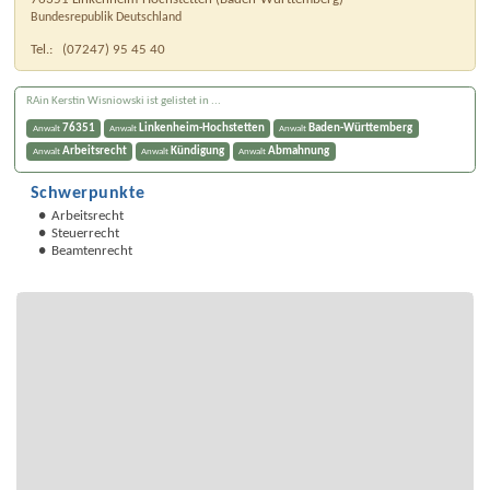
Bundesrepublik Deutschland
Tel.:
(07247) 95 45 40
RAin Kerstin Wisniowski ist gelistet in ...
76351
Linkenheim-Hochstetten
Baden-Württemberg
Anwalt
Anwalt
Anwalt
Arbeitsrecht
Kündigung
Abmahnung
Anwalt
Anwalt
Anwalt
Schwerpunkte
Arbeitsrecht
Steuerrecht
Beamtenrecht