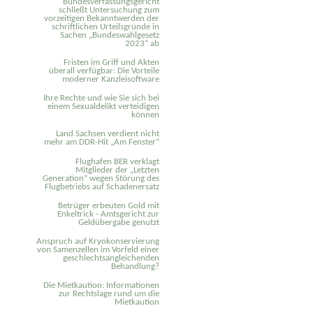
Bundesverfassungsgericht
schließt Untersuchung zum
vorzeitigen Bekanntwerden der
schriftlichen Urteilsgründe in
Sachen „Bundeswahlgesetz
2023“ ab
Fristen im Griff und Akten
überall verfügbar: Die Vorteile
moderner Kanzleisoftware
Ihre Rechte und wie Sie sich bei
einem Sexual­delikt verteidigen
können
Land Sachsen verdient nicht
mehr am DDR-Hit „Am Fenster“
Flughafen BER verklagt
Mitglieder der „Letzten
Generation“ wegen Störung des
Flugbetriebs auf Schadenersatz
Betrüger erbeuten Gold mit
Enkeltrick - Amtsgericht zur
Geldübergabe genutzt
Anspruch auf Kryokonservierung
von Samenzellen im Vorfeld einer
geschlechtsangleichenden
Behandlung?
Die Mietkaution: Informationen
zur Rechtslage rund um die
Mietkaution