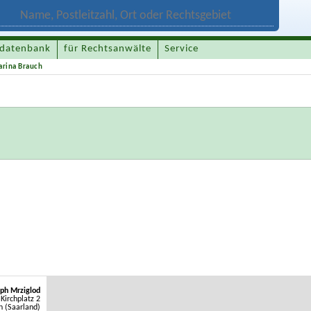
datenbank
für Rechtsanwälte
Service
arina Brauch
oph Mrziglod
Kirchplatz 2
n (Saarland)