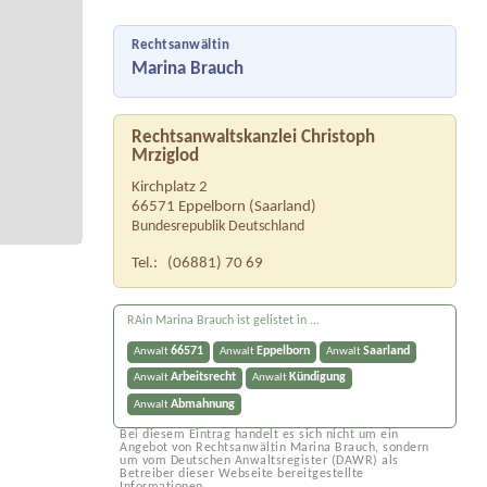
Rechtsanwältin
Marina Brauch
Rechtsanwaltskanzlei Christoph
Mrziglod
Kirchplatz 2
66571
Eppelborn
(
Saarland
)
Bundesrepublik Deutschland
Tel.:
(06881) 70 69
RAin Marina Brauch ist gelistet in ...
66571
Eppelborn
Saarland
Anwalt
Anwalt
Anwalt
Arbeitsrecht
Kündigung
Anwalt
Anwalt
Abmahnung
Anwalt
Bei diesem Eintrag handelt es sich nicht um ein
Angebot von Rechtsanwältin Marina Brauch, sondern
um vom Deutschen Anwaltsregister (DAWR) als
Betreiber dieser Webseite bereitgestellte