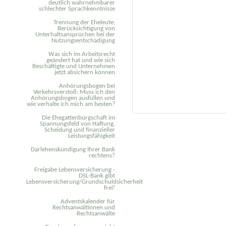
deutlich wahrnehmbarer
schlechter Sprachkenntnisse
Trennung der Eheleute:
Berücksichtigung von
Unterhaltsansprüchen bei der
Nutzungsentschädigung
Was sich im Arbeitsrecht
geändert hat und wie sich
Beschäftigte und Unternehmen
jetzt absichern können
Anhörungsbogen bei
Verkehrsverstoß: Muss ich den
Anhörungsbogen ausfüllen und
wie verhalte ich mich am besten?
Die Ehegattenbürgschaft im
Spannungsfeld von Haftung,
Scheidung und finanzieller
Leistungsfähigkeit
Darlehenskündigung Ihrer Bank
rechtens?
Freigabe Lebensversicherung -
DSL-Bank gibt
Lebensversicherung/Grundschuldsicherheit
frei!
Adventskalender für
Rechtsanwältinnen und
Rechtsanwälte