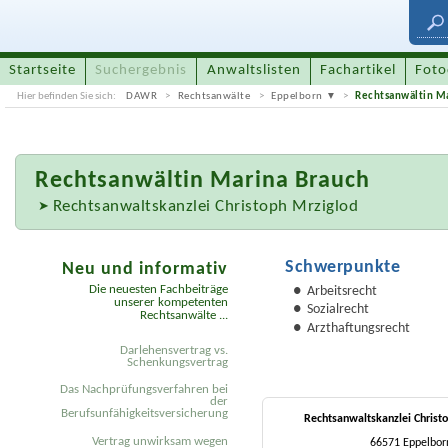
Startseite
Suchergebnis
Anwaltslisten
Fachartikel
Foto
Hier befinden Sie sich:
DAWR
Rechtsanwälte
Eppelborn
Rechtsanwältin M
Rechtsanwältin
Marina Brauch
Rechtsanwaltskanzlei Christoph Mrziglod
Schwerpunkte
Neu und informativ
Die neuesten Fachbeiträge
Arbeitsrecht
unserer kompetenten
Sozialrecht
Rechtsanwälte ...
Arzthaftungsrecht
Darlehensvertrag vs.
Schenkungsvertrag
Das Nachprüfungsverfahren bei
der
Berufsunfähigkeitsversicherung
Rechtsanwaltskanzlei Christ
Vertrag unwirksam wegen
66571 Eppelbor