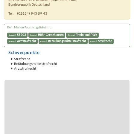
Bundesrepublik Deutschland
Tel.:
(02624) 943 59 43
RAin Marion Faust ist gelistet in ...
56203
Höhr-Grenzhausen
Rheinland-Pfalz
Anwalt
Anwalt
Anwalt
Arztstrafrecht
Betäubungsmittelstrafrecht
Strafrecht
Anwalt
Anwalt
Anwalt
Schwerpunkte
Strafrecht
Betäubungsmittelstrafrecht
Arztstrafrecht