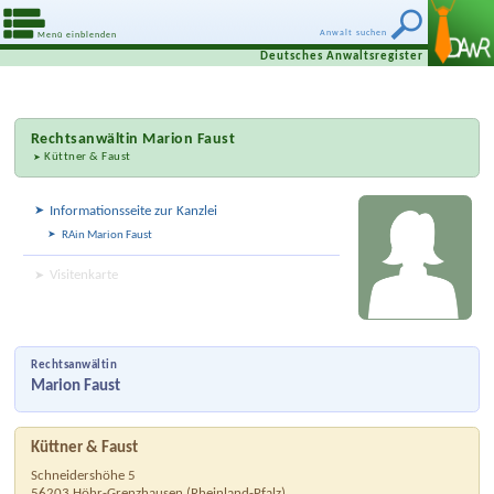
Anwalt suchen
Menü einblenden
Deutsches Anwaltsregister
Rechtsanwältin
Marion Faust
Küttner & Faust
Informationsseite zur Kanzlei
RAin Marion Faust
Visitenkarte
Rechtsanwältin
Marion Faust
Küttner & Faust
Schneidershöhe 5
56203
Höhr-Grenzhausen
(
Rheinland-Pfalz
)