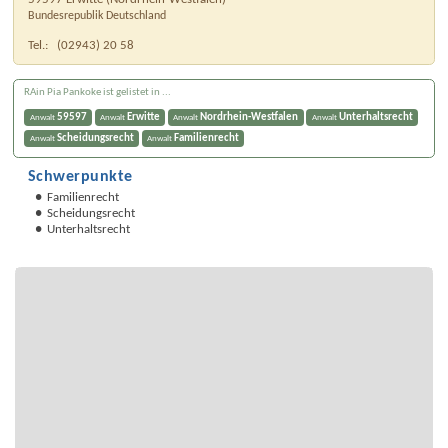
Bundesrepublik Deutschland
Tel.:
(02943) 20 58
RAin Pia Pankoke ist gelistet in ...
59597
Erwitte
Nordrhein-Westfalen
Unterhaltsrecht
Anwalt
Anwalt
Anwalt
Anwalt
Scheidungsrecht
Familienrecht
Anwalt
Anwalt
Schwerpunkte
Familienrecht
Scheidungsrecht
Unterhaltsrecht