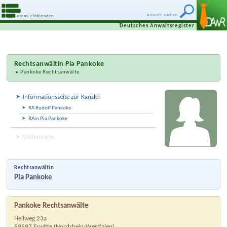
Anwalt suchen
Menü einblenden
Deutsches Anwaltsregister
Rechtsanwältin
Pia Pankoke
Pankoke Rechtsanwälte
Informationsseite zur Kanzlei
RA Rudolf Pankoke
RAin Pia Pankoke
Visitenkarte
Rechtsanwältin
Pia Pankoke
Pankoke Rechtsanwälte
Hellweg 23a
59597
Erwitte
(
Nordrhein-Westfalen
)