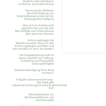
deutlich wahrnehmbarer
schlechter Sprachkenntnisse
Trennung der Eheleute:
Berücksichtigung von
Unterhaltsansprüchen bei der
Nutzungsentschädigung
Was sich im Arbeitsrecht
geändert hat und wie sich
Beschäftigte und Unternehmen
jetzt absichern können
Anhörungsbogen bei
Verkehrsverstoß: Muss ich den
Anhörungsbogen ausfüllen und
wie verhalte ich mich am besten?
Die Ehegattenbürgschaft im
Spannungsfeld von Haftung,
Scheidung und finanzieller
Leistungsfähigkeit
Darlehenskündigung Ihrer Bank
rechtens?
Freigabe Lebensversicherung -
DSL-Bank gibt
Lebensversicherung/Grundschuldsicherheit
frei!
Adventskalender für
Rechtsanwältinnen und
Rechtsanwälte