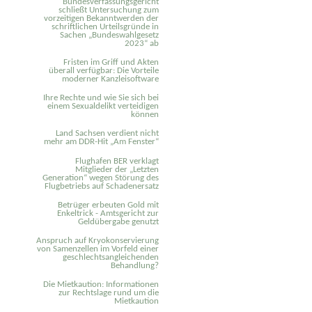
Bundesverfassungsgericht
schließt Untersuchung zum
vorzeitigen Bekanntwerden der
schriftlichen Urteilsgründe in
Sachen „Bundeswahlgesetz
2023“ ab
Fristen im Griff und Akten
überall verfügbar: Die Vorteile
moderner Kanzleisoftware
Ihre Rechte und wie Sie sich bei
einem Sexual­delikt verteidigen
können
Land Sachsen verdient nicht
mehr am DDR-Hit „Am Fenster“
Flughafen BER verklagt
Mitglieder der „Letzten
Generation“ wegen Störung des
Flugbetriebs auf Schadenersatz
Betrüger erbeuten Gold mit
Enkeltrick - Amtsgericht zur
Geldübergabe genutzt
Anspruch auf Kryokonservierung
von Samenzellen im Vorfeld einer
geschlechtsangleichenden
Behandlung?
Die Mietkaution: Informationen
zur Rechtslage rund um die
Mietkaution