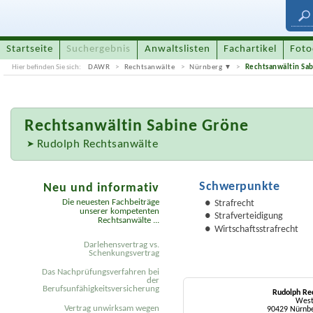
Startseite
Suchergebnis
Anwaltslisten
Fachartikel
Foto
Hier befinden Sie sich:
DAWR
Rechtsanwälte
Nürnberg
Rechtsanwältin Sa
Rechtsanwältin
Sabine Gröne
Rudolph Rechtsanwälte
Schwerpunkte
Neu und informativ
Die neuesten Fachbeiträge
Strafrecht
unserer kompetenten
Strafverteidigung
Rechtsanwälte ...
Wirtschaftsstrafrecht
Darlehensvertrag vs.
Schenkungsvertrag
Das Nachprüfungsverfahren bei
der
Berufsunfähigkeitsversicherung
Rudolph Re
West
Vertrag unwirksam wegen
90429 Nürnbe