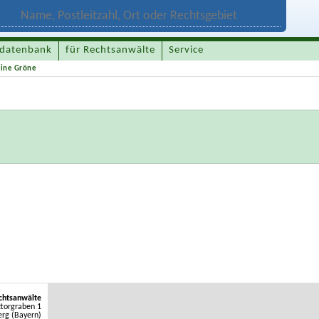
datenbank
für Rechtsanwälte
Service
bine Gröne
chtsanwälte
torgraben 1
rg (Bayern)