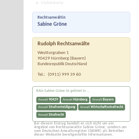
Visitenkarte
Rechtsanwältin
Sabine Gröne
Rudolph Rechtsanwälte
Westtorgraben 1
90429
Nürnberg
(
Bayern
)
Bundesrepublik Deutschland
Tel.:
(0911) 999 39 60
RAin Sabine Gröne ist gelistet in ...
90429
Nürnberg
Bayern
Anwalt
Anwalt
Anwalt
Strafverteidigung
Wirtschaftsstrafrecht
Anwalt
Anwalt
Strafrecht
Anwalt
Bei diesem Eintrag handelt es sich nicht um ein
Angebot von Rechtsanwältin Sabine Gröne, sondern um
vom Deutschen Anwaltsregister (DAWR) als Betreiber
dieser Webseite bereitgestellte Informationen.