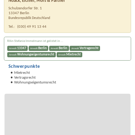
Noack, Eichler, Mors & Partner
Schulzendorfer Str. 1
13347
Berlin
Bundesrepublik Deutschland
Tel.:
(030) 49 91 13 44
RAin Stefanie Immelmann ist gelistet in ...
13347
Berlin
Berlin
Vertragsrecht
Anwalt
Anwalt
Anwalt
Anwalt
Wohnungseigentumsrecht
Mietrecht
Anwalt
Anwalt
Schwerpunkte
Mietrecht
Vertragsrecht
Wohnungseigentumsrecht