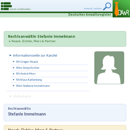
Anwalt suchen
Menü einblenden
Deutsches Anwaltsregister
Rechtsanwältin
Stefanie Immelmann
Noack, Eichler, Mors & Partner
Informationsseite zur Kanzlei
RA Gregor Noack
RAin Antje Eichler
RA André Mors
RA Klaus Kallenberg
RAin Stefanie Immelmann
Visitenkarte
Rechtsanwältin
Stefanie Immelmann