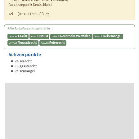
Bundesrepublik Deutschland
Tel.:
(02131) 125 88 99
RAin Tanja Fussan ist gelistet in ...
41460
Neuss
Nordrhein-Westfalen
Reisemängel
Anwalt
Anwalt
Anwalt
Anwalt
Fluggastrecht
Reiserecht
Anwalt
Anwalt
Schwerpunkte
Reiserecht
Fluggastrecht
Reisemängel