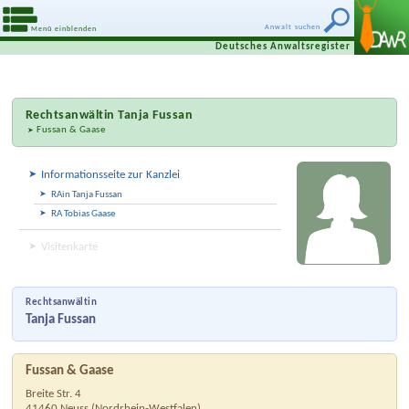
Anwalt suchen
Menü einblenden
Deutsches Anwaltsregister
Rechtsanwältin
Tanja Fussan
Fussan & Gaase
Informationsseite zur Kanzlei
RAin Tanja Fussan
RA Tobias Gaase
Visitenkarte
Rechtsanwältin
Tanja Fussan
Fussan & Gaase
Breite Str. 4
41460
Neuss
(
Nordrhein-Westfalen
)