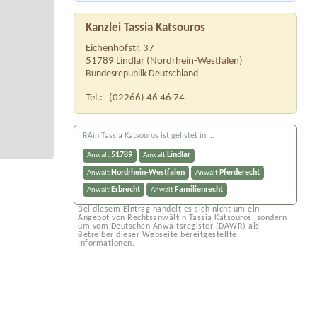
Kanzlei Tassia Katsouros
Eichenhofstr. 37
51789
Lindlar
(
Nordrhein-Westfalen
)
Bundesrepublik Deutschland
Tel.:
(02266) 46 46 74
RAin Tassia Katsouros ist gelistet in ...
51789
Lindlar
Anwalt
Anwalt
Nordrhein-Westfalen
Pferderecht
Anwalt
Anwalt
Erbrecht
Familienrecht
Anwalt
Anwalt
Bei diesem Eintrag handelt es sich nicht um ein
Angebot von Rechtsanwältin Tassia Katsouros, sondern
um vom Deutschen Anwaltsregister (DAWR) als
Betreiber dieser Webseite bereitgestellte
Informationen.