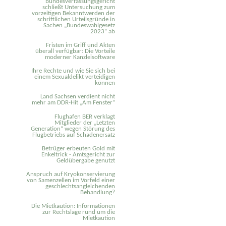
Bundesverfassungsgericht
schließt Untersuchung zum
vorzeitigen Bekanntwerden der
schriftlichen Urteilsgründe in
Sachen „Bundeswahlgesetz
2023“ ab
Fristen im Griff und Akten
überall verfügbar: Die Vorteile
moderner Kanzleisoftware
Ihre Rechte und wie Sie sich bei
einem Sexual­delikt verteidigen
können
Land Sachsen verdient nicht
mehr am DDR-Hit „Am Fenster“
Flughafen BER verklagt
Mitglieder der „Letzten
Generation“ wegen Störung des
Flugbetriebs auf Schadenersatz
Betrüger erbeuten Gold mit
Enkeltrick - Amtsgericht zur
Geldübergabe genutzt
Anspruch auf Kryokonservierung
von Samenzellen im Vorfeld einer
geschlechtsangleichenden
Behandlung?
Die Mietkaution: Informationen
zur Rechtslage rund um die
Mietkaution