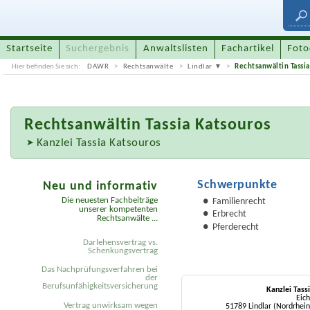
Startseite
Suchergebnis
Anwaltslisten
Fachartikel
Foto
Hier befinden Sie sich:
DAWR
Rechtsanwälte
Lindlar
Rechtsanwältin Tassia
Rechtsanwältin
Tassia Katsouros
Kanzlei Tassia Katsouros
Schwerpunkte
Neu und informativ
Die neuesten Fachbeiträge
Familienrecht
unserer kompetenten
Erbrecht
Rechtsanwälte ...
Pferderecht
Darlehensvertrag vs.
Schenkungsvertrag
Das Nachprüfungsverfahren bei
der
Berufsunfähigkeitsversicherung
Kanzlei Tass
Eich
Vertrag unwirksam wegen
51789 Lindlar (Nordrhei