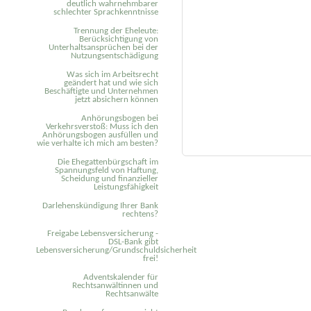
deutlich wahrnehmbarer
schlechter Sprachkenntnisse
Trennung der Eheleute:
Berücksichtigung von
Unterhaltsansprüchen bei der
Nutzungsentschädigung
Was sich im Arbeitsrecht
geändert hat und wie sich
Beschäftigte und Unternehmen
jetzt absichern können
Anhörungsbogen bei
Verkehrsverstoß: Muss ich den
Anhörungsbogen ausfüllen und
wie verhalte ich mich am besten?
Die Ehegattenbürgschaft im
Spannungsfeld von Haftung,
Scheidung und finanzieller
Leistungsfähigkeit
Darlehenskündigung Ihrer Bank
rechtens?
Freigabe Lebensversicherung -
DSL-Bank gibt
Lebensversicherung/Grundschuldsicherheit
frei!
Adventskalender für
Rechtsanwältinnen und
Rechtsanwälte