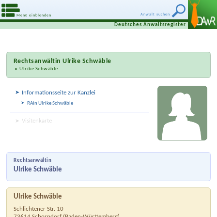
Anwalt suchen
Menü einblenden
Deutsches Anwaltsregister
Rechtsanwältin
Ulrike Schwäble
Ulrike Schwäble
Informationsseite zur Kanzlei
RAin Ulrike Schwäble
Visitenkarte
Rechtsanwältin
Ulrike Schwäble
Ulrike Schwäble
Schlichtener Str. 10
73614
Schorndorf
(
Baden-Württemberg
)