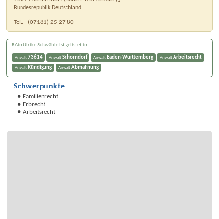
Bundesrepublik Deutschland
Tel.:
(07181) 25 27 80
RAin Ulrike Schwäble ist gelistet in ...
73614
Schorndorf
Baden-Württemberg
Arbeitsrecht
Anwalt
Anwalt
Anwalt
Anwalt
Kündigung
Abmahnung
Anwalt
Anwalt
Schwerpunkte
Familienrecht
Erbrecht
Arbeitsrecht