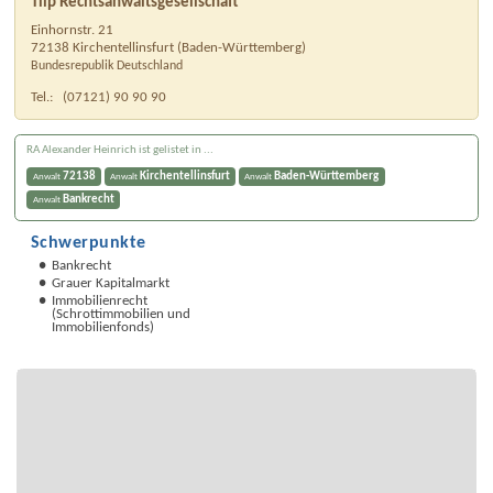
Tilp Rechtsanwaltsgesellschaft
Einhornstr. 21
72138
Kirchentellinsfurt
(
Baden-Württemberg
)
Bundesrepublik Deutschland
Tel.:
(07121) 90 90 90
RA Alexander Heinrich ist gelistet in ...
72138
Kirchentellinsfurt
Baden-Württemberg
Anwalt
Anwalt
Anwalt
Bankrecht
Anwalt
Schwerpunkte
Bankrecht
Grauer Kapitalmarkt
Immobilienrecht
(Schrottimmobilien und
Immobilienfonds)