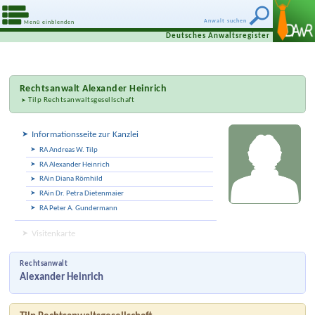
Anwalt suchen
Menü einblenden
Deutsches Anwaltsregister
Rechtsanwalt
Alexander Heinrich
Tilp Rechtsanwaltsgesellschaft
Informationsseite zur Kanzlei
RA Andreas W. Tilp
RA Alexander Heinrich
RAin Diana Römhild
RAin Dr. Petra Dietenmaier
RA Peter A. Gundermann
Visitenkarte
Rechtsanwalt
Alexander Heinrich