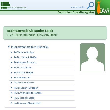
Anwalt suchen
Menü einblenden
Deutsches Anwaltsregister
Rechtsanwalt
Alexander Lalek
Dr. Pfeifer, Bergmann, Schwartz, Pfeifer
Informationsseite zur Kanzlei
RA Tho­mas Schöps
RA Dr. Helmut Pfeifer
RA Andreas Schwartz
RA Ulrich Pfeifer
RA Carsten Hingst
RA Steffen Kohl
RA Thomas Viereck
RAin Susanne Brüggen
RAin Ariane Blydt-Hansen
RA Alexander Lalek
RA Gero von Alvensleben