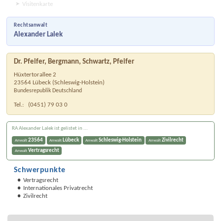
Visitenkarte
Rechtsanwalt
Alexander Lalek
Dr. Pfeifer, Bergmann, Schwartz, Pfeifer
Hüxtertorallee 2
23564
Lübeck
(
Schleswig-Holstein
)
Bundesrepublik Deutschland
Tel.:
(0451) 79 03 0
RA Alexander Lalek ist gelistet in ...
23564
Lübeck
Schleswig-Holstein
Zivilrecht
Anwalt
Anwalt
Anwalt
Anwalt
Vertragsrecht
Anwalt
Schwerpunkte
Vertragsrecht
Internationales Privatrecht
Zivilrecht