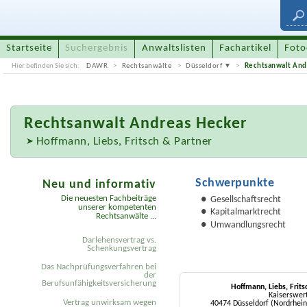
Startseite
Suchergebnis
Anwaltslisten
Fachartikel
Foto
Hier befinden Sie sich:
DAWR
Rechtsanwälte
Düsseldorf
Rechtsanwalt And
Rechtsanwalt
Andreas Hecker
Hoffmann, Liebs, Fritsch & Partner
Schwerpunkte
Neu und informativ
Die neuesten Fachbeiträge
Gesellschaftsrecht
unserer kompetenten
Kapitalmarktrecht
Rechtsanwälte ...
Umwandlungsrecht
Darlehensvertrag vs.
Schenkungsvertrag
Das Nachprüfungsverfahren bei
der
Berufsunfähigkeitsversicherung
Hoffmann, Liebs, Frits
Kaiserswert
Vertrag unwirksam wegen
40474 Düsseldorf (Nordrhei