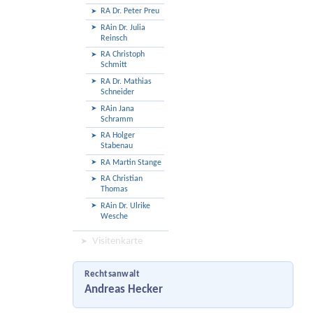
RA Dr. Peter Preu
RAin Dr. Julia
Reinsch
RA Christoph
Schmitt
RA Dr. Mathias
Schneider
RAin Jana
Schramm
RA Holger
Stabenau
RA Martin Stange
RA Christian
Thomas
RAin Dr. Ulrike
Wesche
Visitenkarte
Rechtsanwalt
Andreas Hecker