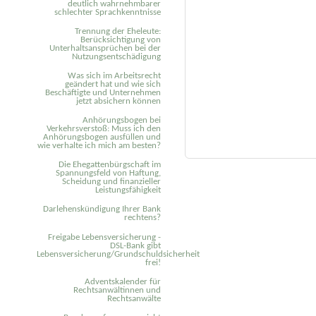
deutlich wahrnehmbarer
schlechter Sprachkenntnisse
Trennung der Eheleute:
Berücksichtigung von
Unterhaltsansprüchen bei der
Nutzungsentschädigung
Was sich im Arbeitsrecht
geändert hat und wie sich
Beschäftigte und Unternehmen
jetzt absichern können
Anhörungsbogen bei
Verkehrsverstoß: Muss ich den
Anhörungsbogen ausfüllen und
wie verhalte ich mich am besten?
Die Ehegattenbürgschaft im
Spannungsfeld von Haftung,
Scheidung und finanzieller
Leistungsfähigkeit
Darlehenskündigung Ihrer Bank
rechtens?
Freigabe Lebensversicherung -
DSL-Bank gibt
Lebensversicherung/Grundschuldsicherheit
frei!
Adventskalender für
Rechtsanwältinnen und
Rechtsanwälte