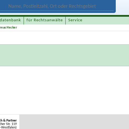
datenbank
für Rechtsanwälte
Service
reas Hecker
ch & Partner
her Str. 119
n-Westfalen)