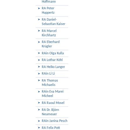
Hoffmann
RA Peter
Huppertz
RA Daniel-
Sebastian Kaiser
RA Marcel
Kirchhartz
RA Eberhard
Krügler
RAin Olga Kulla
RA Lothar Köhl
RA Heiko Langer
RAin Li Li
RA Thomas
Michaelis
RAin Eva Marei
Micheel
RA Raoul Mosel
RA Dr. Björn
Neumeuer
RAin Janina Pesch
RA Felix Pott