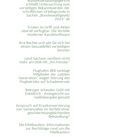
Bundesverfassungsgericht
schließt Untersuchung zum
vorzeitigen Bekanntwerden der
schriftlichen Urteilsgründe in
Sachen „Bundeswahlgesetz
2023“ ab
Fristen im Griff und Akten
überall verfügbar: Die Vorteile
moderner Kanzleisoftware
Ihre Rechte und wie Sie sich bei
einem Sexual­delikt verteidigen
können
Land Sachsen verdient nicht
mehr am DDR-Hit „Am Fenster“
Flughafen BER verklagt
Mitglieder der „Letzten
Generation“ wegen Störung des
Flugbetriebs auf Schadenersatz
Betrüger erbeuten Gold mit
Enkeltrick - Amtsgericht zur
Geldübergabe genutzt
Anspruch auf Kryokonservierung
von Samenzellen im Vorfeld einer
geschlechtsangleichenden
Behandlung?
Die Mietkaution: Informationen
zur Rechtslage rund um die
Mietkaution