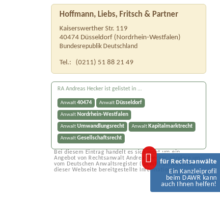
Hoffmann, Liebs, Fritsch & Partner
Kaiserswerther Str. 119
40474
Düsseldorf
(
Nordrhein-Westfalen
)
Bundesrepublik Deutschland
Tel.:
(0211) 51 88 21 49
RA Andreas Hecker ist gelistet in ...
40474
Düsseldorf
Anwalt
Anwalt
Nordrhein-Westfalen
Anwalt
Umwandlungsrecht
Kapitalmarktrecht
Anwalt
Anwalt
Gesellschaftsrecht
Anwalt
Bei diesem Eintrag handelt es sich nicht um ein
Angebot von Rechtsanwalt Andreas Hecker, sondern um
für Rechtsanwälte
vom Deutschen Anwaltsregister (DAWR) als Betreiber
dieser Webseite bereitgestellte Informationen.
Ein Kanzleiprofil
beim DAWR kann
auch Ihnen helfen!