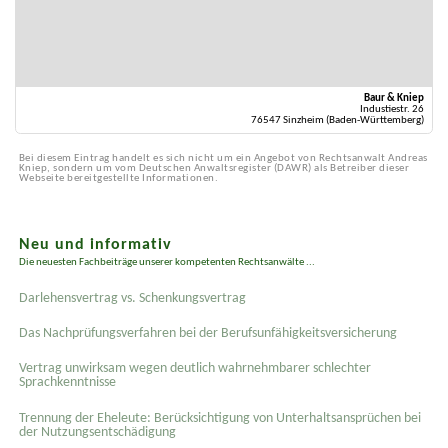
Baur & Kniep
Industiestr. 26
76547 Sinzheim (Baden-Württemberg)
Bei diesem Eintrag handelt es sich nicht um ein Angebot von Rechtsanwalt Andreas
Kniep, sondern um vom Deutschen Anwaltsregister (DAWR) als Betreiber dieser
Webseite bereitgestellte Informationen.
Neu und informativ
Die neuesten Fachbeiträge unserer kompetenten Rechtsanwälte ...
Darlehensvertrag vs. Schenkungsvertrag
Das Nachprüfungsverfahren bei der Berufsunfähigkeitsversicherung
Vertrag unwirksam wegen deutlich wahrnehmbarer schlechter
Sprachkenntnisse
Trennung der Eheleute: Berücksichtigung von Unterhaltsansprüchen bei
der Nutzungsentschädigung