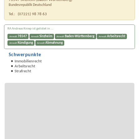
Bundesrepublik Deutschland
Tel.:
(07221) 98 78 63
RA Andreas Kniep ist gelistet in ...
76547
Sinzheim
Baden-Württemberg
Arbeitsrecht
Anwalt
Anwalt
Anwalt
Anwalt
Kündigung
Abmahnung
Anwalt
Anwalt
Schwerpunkte
Immobilienrecht
Arbeitsrecht
Strafrecht