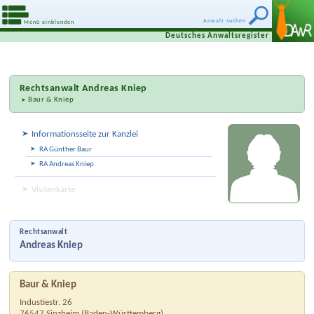
Anwalt suchen
Menü einblenden
Deutsches Anwaltsregister
Rechtsanwalt
Andreas Kniep
Baur & Kniep
Informationsseite zur Kanzlei
RA Günther Baur
RA Andreas Kniep
Visitenkarte
Rechtsanwalt
Andreas Kniep
Baur & Kniep
Industiestr. 26
76547
Sinzheim
(
Baden-Württemberg
)