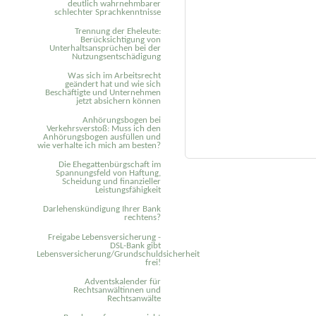
deutlich wahrnehmbarer
schlechter Sprachkenntnisse
Trennung der Eheleute:
Berücksichtigung von
Unterhaltsansprüchen bei der
Nutzungsentschädigung
Was sich im Arbeitsrecht
geändert hat und wie sich
Beschäftigte und Unternehmen
jetzt absichern können
Anhörungsbogen bei
Verkehrsverstoß: Muss ich den
Anhörungsbogen ausfüllen und
wie verhalte ich mich am besten?
Die Ehegattenbürgschaft im
Spannungsfeld von Haftung,
Scheidung und finanzieller
Leistungsfähigkeit
Darlehenskündigung Ihrer Bank
rechtens?
Freigabe Lebensversicherung -
DSL-Bank gibt
Lebensversicherung/Grundschuldsicherheit
frei!
Adventskalender für
Rechtsanwältinnen und
Rechtsanwälte