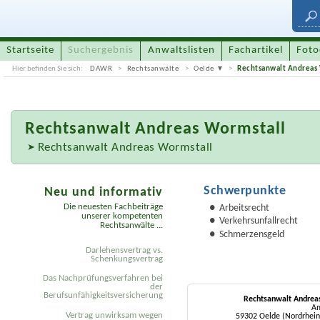
Startseite
Suchergebnis
Anwaltslisten
Fachartikel
Foto
Hier befinden Sie sich:
DAWR
Rechtsanwälte
Oelde
Rechtsanwalt Andreas
Rechtsanwalt
Andreas Wormstall
Rechtsanwalt Andreas Wormstall
Schwerpunkte
Neu und informativ
Die neuesten Fachbeiträge
Arbeitsrecht
unserer kompetenten
Verkehrsunfallrecht
Rechtsanwälte ...
Schmerzensgeld
Darlehensvertrag vs.
Schenkungsvertrag
Das Nachprüfungsverfahren bei
der
Berufsunfähigkeitsversicherung
Rechtsanwalt Andrea
Am
Vertrag unwirksam wegen
59302 Oelde (Nordrhein