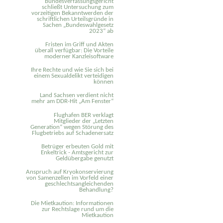
Bundesverfassungsgericht
schließt Untersuchung zum
vorzeitigen Bekanntwerden der
schriftlichen Urteilsgründe in
Sachen „Bundeswahlgesetz
2023“ ab
Fristen im Griff und Akten
überall verfügbar: Die Vorteile
moderner Kanzleisoftware
Ihre Rechte und wie Sie sich bei
einem Sexual­delikt verteidigen
können
Land Sachsen verdient nicht
mehr am DDR-Hit „Am Fenster“
Flughafen BER verklagt
Mitglieder der „Letzten
Generation“ wegen Störung des
Flugbetriebs auf Schadenersatz
Betrüger erbeuten Gold mit
Enkeltrick - Amtsgericht zur
Geldübergabe genutzt
Anspruch auf Kryokonservierung
von Samenzellen im Vorfeld einer
geschlechtsangleichenden
Behandlung?
Die Mietkaution: Informationen
zur Rechtslage rund um die
Mietkaution