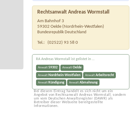
Rechtsanwalt Andreas Wormstall
Am Bahnhof 3
59302
Oelde
(
Nordrhein-Westfalen
)
Bundesrepublik Deutschland
Tel.:
(02522) 93 58 0
RA Andreas Wormstall ist gelistet in ...
59302
Oelde
Anwalt
Anwalt
Nordrhein-Westfalen
Arbeitsrecht
Anwalt
Anwalt
Kündigung
Abmahnung
Anwalt
Anwalt
Bei diesem Eintrag handelt es sich nicht um ein
Angebot von Rechtsanwalt Andreas Wormstall, sondern
um vom Deutschen Anwaltsregister (DAWR) als
Betreiber dieser Webseite bereitgestellte
Informationen.