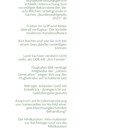
Bundesverfassungsgericht
schließt Untersuchung zum
vorzeitigen Bekanntwerden der
schriftlichen Urteilsgründe in
Sachen „Bundeswahlgesetz
2023“ ab
Fristen im Griff und Akten
überall verfügbar: Die Vorteile
moderner Kanzleisoftware
Ihre Rechte und wie Sie sich bei
einem Sexual­delikt verteidigen
können
Land Sachsen verdient nicht
mehr am DDR-Hit „Am Fenster“
Flughafen BER verklagt
Mitglieder der „Letzten
Generation“ wegen Störung des
Flugbetriebs auf Schadenersatz
Betrüger erbeuten Gold mit
Enkeltrick - Amtsgericht zur
Geldübergabe genutzt
Anspruch auf Kryokonservierung
von Samenzellen im Vorfeld einer
geschlechtsangleichenden
Behandlung?
Die Mietkaution: Informationen
zur Rechtslage rund um die
Mietkaution