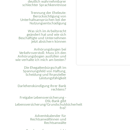
deutlich wahrnehmbarer
schlechter Sprachkenntnisse
Trennung der Eheleute:
Berücksichtigung von
Unterhaltsansprüchen bei der
Nutzungsentschädigung
Was sich im Arbeitsrecht
geändert hat und wie sich
Beschäftigte und Unternehmen
jetzt absichern können
Anhörungsbogen bei
Verkehrsverstoß: Muss ich den
Anhörungsbogen ausfüllen und
wie verhalte ich mich am besten?
Die Ehegattenbürgschaft im
Spannungsfeld von Haftung,
Scheidung und finanzieller
Leistungsfähigkeit
Darlehenskündigung Ihrer Bank
rechtens?
Freigabe Lebensversicherung -
DSL-Bank gibt
Lebensversicherung/Grundschuldsicherheit
frei!
Adventskalender für
Rechtsanwältinnen und
Rechtsanwälte