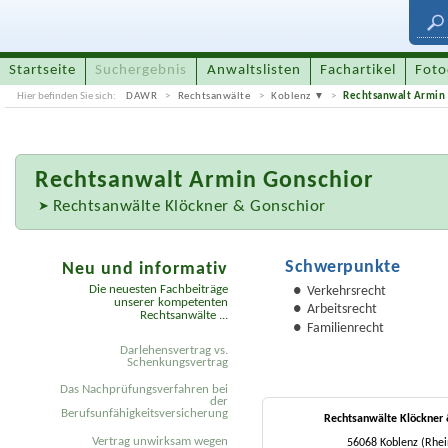
Startseite
Suchergebnis
Anwaltslisten
Fachartikel
Foto
Hier befinden Sie sich:
DAWR
Rechtsanwälte
Koblenz
Rechtsanwalt Armin
Rechtsanwalt
Armin Gonschior
Rechtsanwälte Klöckner & Gonschior
Schwerpunkte
Neu und informativ
Die neuesten Fachbeiträge
Verkehrsrecht
unserer kompetenten
Arbeitsrecht
Rechtsanwälte ...
Familienrecht
Darlehensvertrag vs.
Schenkungsvertrag
Das Nachprüfungsverfahren bei
der
Berufsunfähigkeitsversicherung
Rechtsanwälte Klöckner 
Vertrag unwirksam wegen
56068 Koblenz (Rhei