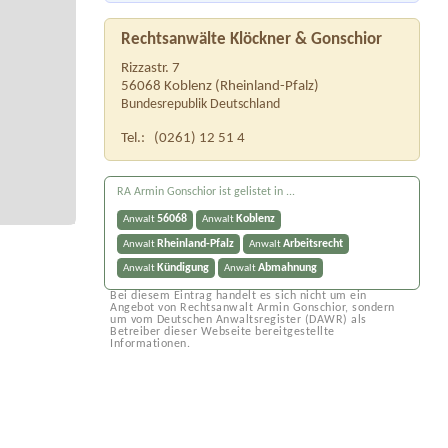
Rechtsanwälte Klöckner & Gonschior
Rizzastr. 7
56068
Koblenz
(
Rheinland-Pfalz
)
Bundesrepublik Deutschland
Tel.:
(0261) 12 51 4
RA Armin Gonschior ist gelistet in ...
56068
Koblenz
Anwalt
Anwalt
Rheinland-Pfalz
Arbeitsrecht
Anwalt
Anwalt
Kündigung
Abmahnung
Anwalt
Anwalt
Bei diesem Eintrag handelt es sich nicht um ein
Angebot von Rechtsanwalt Armin Gonschior, sondern
um vom Deutschen Anwaltsregister (DAWR) als
Betreiber dieser Webseite bereitgestellte
Informationen.