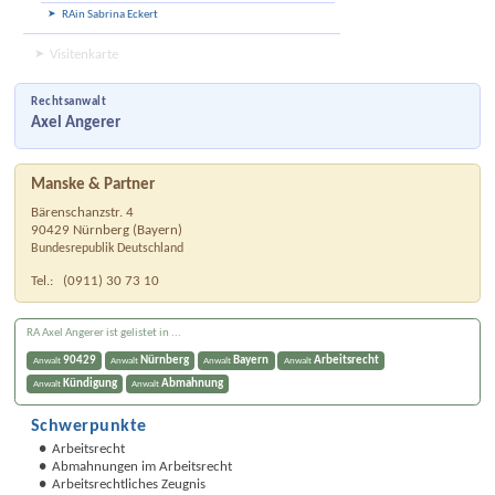
RAin Sabrina Eckert
Visitenkarte
Rechtsanwalt
Axel Angerer
Manske & Partner
Bärenschanzstr. 4
90429
Nürnberg
(
Bayern
)
Bundesrepublik Deutschland
Tel.:
(0911) 30 73 10
RA Axel Angerer ist gelistet in ...
90429
Nürnberg
Bayern
Arbeitsrecht
Anwalt
Anwalt
Anwalt
Anwalt
Kündigung
Abmahnung
Anwalt
Anwalt
Schwerpunkte
Arbeitsrecht
Abmahnungen im Arbeitsrecht
Arbeitsrechtliches Zeugnis