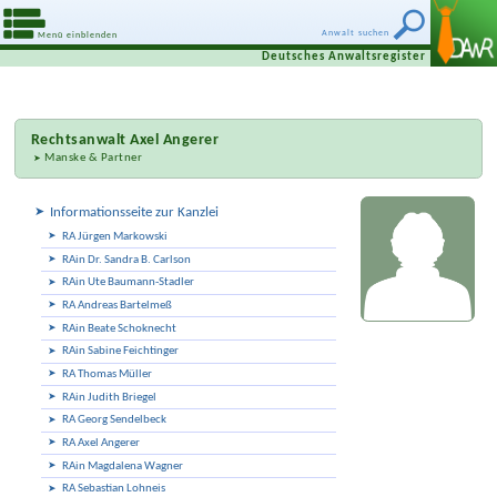
Anwalt suchen
Menü einblenden
Deutsches Anwaltsregister
Rechtsanwalt
Axel Angerer
Manske & Partner
Informationsseite zur Kanzlei
RA Jürgen Markowski
RAin Dr. Sandra B. Carlson
RAin Ute Baumann-Stadler
RA Andreas Bartelmeß
RAin Beate Schoknecht
RAin Sabine Feichtinger
RA Thomas Müller
RAin Judith Briegel
RA Georg Sendelbeck
RA Axel Angerer
RAin Magdalena Wagner
RA Sebastian Lohneis