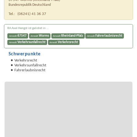
Bundesrepublik Deutschland
Tel.:
(06241) 41 36 37
RA Axel Hengst ist gelistet in ...
67547
Worms
Rheinland-Pfalz
Fahrerlaubnisrecht
Anwalt
Anwalt
Anwalt
Anwalt
Verkehrsunfallrecht
Verkehrsrecht
Anwalt
Anwalt
Schwerpunkte
Verkehrsrecht
Verkehrsunfallrecht
Fahrerlaubnisrecht