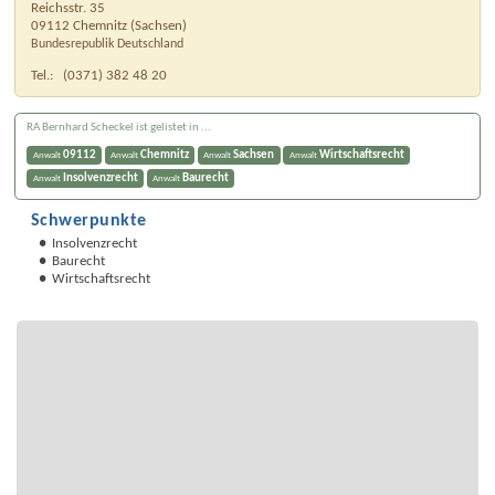
Reichsstr. 35
09112
Chemnitz
(
Sachsen
)
Bundesrepublik Deutschland
Tel.:
(0371) 382 48 20
RA Bernhard Scheckel ist gelistet in ...
09112
Chemnitz
Sachsen
Wirtschaftsrecht
Anwalt
Anwalt
Anwalt
Anwalt
Insolvenzrecht
Baurecht
Anwalt
Anwalt
Schwerpunkte
Insolvenzrecht
Baurecht
Wirtschaftsrecht