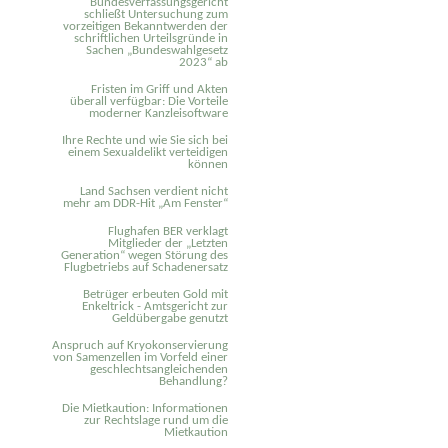
Bundesverfassungsgericht
schließt Untersuchung zum
vorzeitigen Bekanntwerden der
schriftlichen Urteilsgründe in
Sachen „Bundeswahlgesetz
2023“ ab
Fristen im Griff und Akten
überall verfügbar: Die Vorteile
moderner Kanzleisoftware
Ihre Rechte und wie Sie sich bei
einem Sexual­delikt verteidigen
können
Land Sachsen verdient nicht
mehr am DDR-Hit „Am Fenster“
Flughafen BER verklagt
Mitglieder der „Letzten
Generation“ wegen Störung des
Flugbetriebs auf Schadenersatz
Betrüger erbeuten Gold mit
Enkeltrick - Amtsgericht zur
Geldübergabe genutzt
Anspruch auf Kryokonservierung
von Samenzellen im Vorfeld einer
geschlechtsangleichenden
Behandlung?
Die Mietkaution: Informationen
zur Rechtslage rund um die
Mietkaution