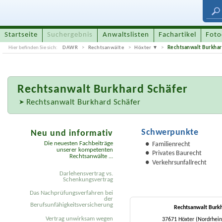
Startseite
Suchergebnis
Anwaltslisten
Fachartikel
Foto
Hier befinden Sie sich:
DAWR
Rechtsanwälte
Höxter
Rechtsanwalt Burkhar
Rechtsanwalt
Burkhard Schäfer
Rechtsanwalt Burkhard Schäfer
Schwerpunkte
Neu und informativ
Die neuesten Fachbeiträge
Familienrecht
unserer kompetenten
Privates Baurecht
Rechtsanwälte ...
Verkehrsunfallrecht
Darlehensvertrag vs.
Schenkungsvertrag
Das Nachprüfungsverfahren bei
der
Berufsunfähigkeitsversicherung
Rechtsanwalt Burkh
Vertrag unwirksam wegen
37671 Höxter (Nordrhei