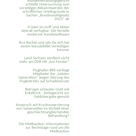
Bundesverfassungsgericht
schließt Untersuchung zum
vorzeitigen Bekanntwerden der
schriftlichen Urteilsgründe in
Sachen „Bundeswahlgesetz
2023“ ab
Fristen im Griff und Akten
überall verfügbar: Die Vorteile
moderner Kanzleisoftware
Ihre Rechte und wie Sie sich bei
einem Sexual­delikt verteidigen
können
Land Sachsen verdient nicht
mehr am DDR-Hit „Am Fenster“
Flughafen BER verklagt
Mitglieder der „Letzten
Generation“ wegen Störung des
Flugbetriebs auf Schadenersatz
Betrüger erbeuten Gold mit
Enkeltrick - Amtsgericht zur
Geldübergabe genutzt
Anspruch auf Kryokonservierung
von Samenzellen im Vorfeld einer
geschlechtsangleichenden
Behandlung?
Die Mietkaution: Informationen
zur Rechtslage rund um die
Mietkaution