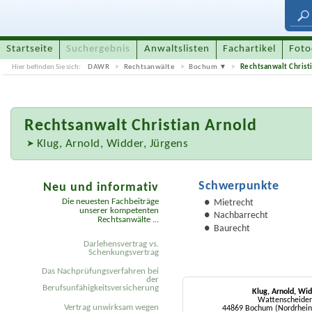
Startseite
Suchergebnis
Anwaltslisten
Fachartikel
Foto
Hier befinden Sie sich:
DAWR
Rechtsanwälte
Bochum
Rechtsanwalt Christ
Rechtsanwalt
Christian Arnold
Klug, Arnold, Widder, Jürgens
Schwerpunkte
Neu und informativ
Die neuesten Fachbeiträge
Mietrecht
unserer kompetenten
Nachbarrecht
Rechtsanwälte ...
Baurecht
Darlehensvertrag vs.
Schenkungsvertrag
Das Nachprüfungsverfahren bei
der
Berufsunfähigkeitsversicherung
Klug, Arnold, Wid
Wattenscheider
Vertrag unwirksam wegen
44869 Bochum (Nordrhein