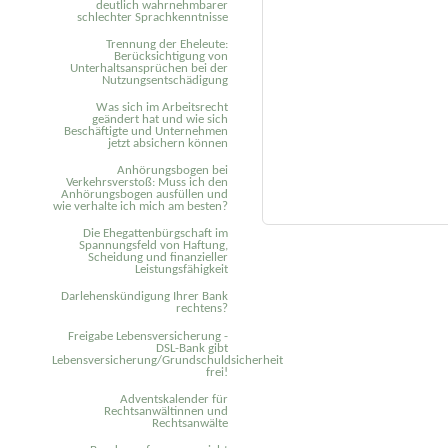
deutlich wahrnehmbarer
schlechter Sprachkenntnisse
Trennung der Eheleute:
Berücksichtigung von
Unterhaltsansprüchen bei der
Nutzungsentschädigung
Was sich im Arbeitsrecht
geändert hat und wie sich
Beschäftigte und Unternehmen
jetzt absichern können
Anhörungsbogen bei
Verkehrsverstoß: Muss ich den
Anhörungsbogen ausfüllen und
wie verhalte ich mich am besten?
Die Ehegattenbürgschaft im
Spannungsfeld von Haftung,
Scheidung und finanzieller
Leistungsfähigkeit
Darlehenskündigung Ihrer Bank
rechtens?
Freigabe Lebensversicherung -
DSL-Bank gibt
Lebensversicherung/Grundschuldsicherheit
frei!
Adventskalender für
Rechtsanwältinnen und
Rechtsanwälte