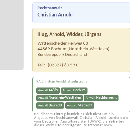
Rechtsanwalt
Christian Arnold
Klug, Arnold, Widder, Jürgens
Wattenscheider Hellweg 83
44869
Bochum
(
Nordrhein-Westfalen
)
Bundesrepublik Deutschland
Tel.:
(02327) 60 59 0
RA Christian Arnold ist gelistet in ...
44869
Bochum
Anwalt
Anwalt
Nordrhein-Westfalen
Nachbarrecht
Anwalt
Anwalt
Baurecht
Mietrecht
Anwalt
Anwalt
Bei diesem Eintrag handelt es sich nicht um ein
Angebot von Rechtsanwalt Christian Arnold, sondern um
vom Deutschen Anwaltsregister (DAWR) als Betreiber
dieser Webseite bereitgestellte Informationen.