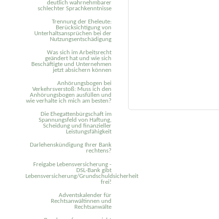
deutlich wahrnehmbarer
schlechter Sprachkenntnisse
Trennung der Eheleute:
Berücksichtigung von
Unterhaltsansprüchen bei der
Nutzungsentschädigung
Was sich im Arbeitsrecht
geändert hat und wie sich
Beschäftigte und Unternehmen
jetzt absichern können
Anhörungsbogen bei
Verkehrsverstoß: Muss ich den
Anhörungsbogen ausfüllen und
wie verhalte ich mich am besten?
Die Ehegattenbürgschaft im
Spannungsfeld von Haftung,
Scheidung und finanzieller
Leistungsfähigkeit
Darlehenskündigung Ihrer Bank
rechtens?
Freigabe Lebensversicherung -
DSL-Bank gibt
Lebensversicherung/Grundschuldsicherheit
frei!
Adventskalender für
Rechtsanwältinnen und
Rechtsanwälte