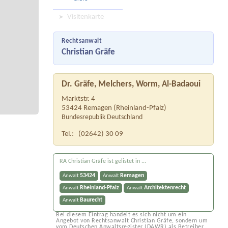
Visitenkarte
Rechtsanwalt
Christian Gräfe
Dr. Gräfe, Melchers, Worm, Al-Badaoui
Marktstr. 4
53424
Remagen
(
Rheinland-Pfalz
)
Bundesrepublik Deutschland
Tel.:
(02642) 30 09
RA Christian Gräfe ist gelistet in ...
53424
Remagen
Anwalt
Anwalt
Rheinland-Pfalz
Architektenrecht
Anwalt
Anwalt
Baurecht
Anwalt
Bei diesem Eintrag handelt es sich nicht um ein
Angebot von Rechtsanwalt Christian Gräfe, sondern um
vom Deutschen Anwaltsregister (DAWR) als Betreiber