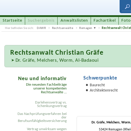
Startseite
Suchergebnis
Anwaltslisten
Fachartikel
Foto
Hier befinden Sie sich:
DAWR
Rechtsanwälte
Remagen
Rechtsanwalt Christ
Rechtsanwalt
Christian Gräfe
Dr. Gräfe, Melchers, Worm, Al-Badaoui
Schwerpunkte
Neu und informativ
Die neuesten Fachbeiträge
Baurecht
unserer kompetenten
Architektenrecht
Rechtsanwälte ...
Darlehensvertrag vs.
Schenkungsvertrag
Das Nachprüfungsverfahren bei
der
Berufsunfähigkeitsversicherung
Dr. Gräfe, Melchers, Worm
Vertrag unwirksam wegen
53424 Remagen (Rhein