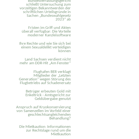
Bundesverfassungsgericht
schließt Untersuchung zum
vorzeitigen Bekanntwerden der
schriftlichen Urteilsgründe in
Sachen „Bundeswahlgesetz
2023“ ab
Fristen im Griff und Akten
überall verfügbar: Die Vorteile
moderner Kanzleisoftware
Ihre Rechte und wie Sie sich bei
einem Sexual­delikt verteidigen
können
Land Sachsen verdient nicht
mehr am DDR-Hit „Am Fenster“
Flughafen BER verklagt
Mitglieder der „Letzten
Generation“ wegen Störung des
Flugbetriebs auf Schadenersatz
Betrüger erbeuten Gold mit
Enkeltrick - Amtsgericht zur
Geldübergabe genutzt
Anspruch auf Kryokonservierung
von Samenzellen im Vorfeld einer
geschlechtsangleichenden
Behandlung?
Die Mietkaution: Informationen
zur Rechtslage rund um die
Mietkaution